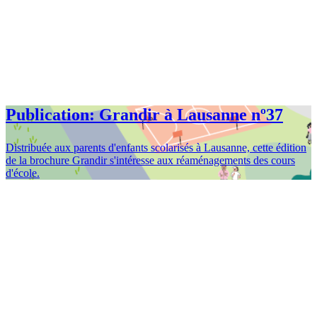
Publication: Grandir à Lausanne nº37
Distribuée aux parents d'enfants scolarisés à Lausanne, cette édition
de la brochure Grandir s'intéresse aux réaménagements des cours
d'école.