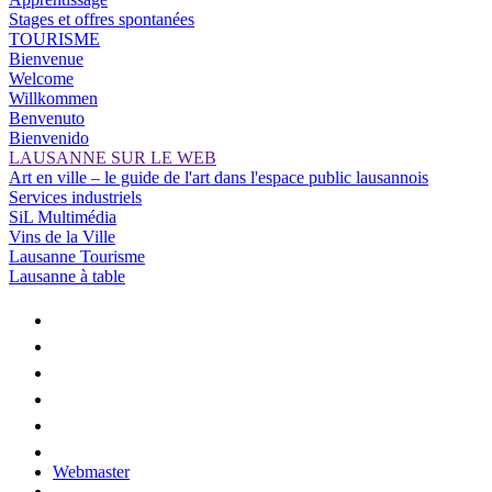
Stages et offres spontanées
TOURISME
Bienvenue
Welcome
Willkommen
Benvenuto
Bienvenido
LAUSANNE SUR LE WEB
Art en ville – le guide de l'art dans l'espace public lausannois
Services industriels
SiL Multimédia
Vins de la Ville
Lausanne Tourisme
Lausanne à table
Webmaster
–