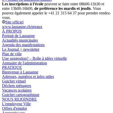
Les inscriptions à l’école
peuvent se faire entre 08h00-11h30 et
entre 13h00-16h00,
de préférence les mardis et jeudis
. Vous
pouvez également appeler le +41 21 315 64 37 pour prendre rendez-
vous.
Site officiel
www.lausanne.ch
/preaux
À PROPOS
Portrait de Lausanne
Actualités municipales
Agenda des manifestations
Le Journal + newsletter
Plan de ville
Une suggestion? – Boîte à idées virtuelle
Annuaire de l'administration
PRATIQUE
Bienvenue à Lausanne
Adresses, numéros et infos utiles
Guichet virtuel
Déchets ménagers
Vacances scolaires
Guichet cartographique
NOUS REJOINDRE
L'employeur Ville
Offres d'emploi
Apprentissage