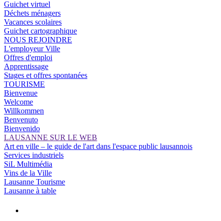
Guichet virtuel
Déchets ménagers
Vacances scolaires
Guichet cartographique
NOUS REJOINDRE
L'employeur Ville
Offres d'emploi
Apprentissage
Stages et offres spontanées
TOURISME
Bienvenue
Welcome
Willkommen
Benvenuto
Bienvenido
LAUSANNE SUR LE WEB
Art en ville – le guide de l'art dans l'espace public lausannois
Services industriels
SiL Multimédia
Vins de la Ville
Lausanne Tourisme
Lausanne à table