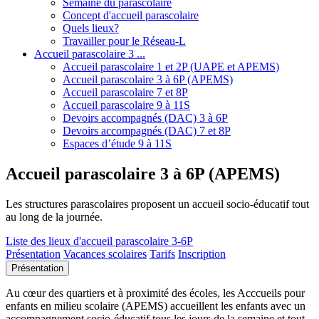
Semaine du parascolaire
Concept d'accueil parascolaire
Quels lieux?
Travailler pour le Réseau-L
Accueil parascolaire 3 ...
Accueil parascolaire 1 et 2P (UAPE et APEMS)
Accueil parascolaire 3 à 6P (APEMS)
Accueil parascolaire 7 et 8P
Accueil parascolaire 9 à 11S
Devoirs accompagnés (DAC) 3 à 6P
Devoirs accompagnés (DAC) 7 et 8P
Espaces d’étude 9 à 11S
Accueil parascolaire 3 à 6P (APEMS)
Les structures parascolaires proposent un accueil socio-éducatif tout
au long de la journée.
Liste des lieux d'accueil parascolaire 3-6P
Présentation
Vacances scolaires
Tarifs
Inscription
Présentation
Au cœur des quartiers et à proximité des écoles, les Acccueils pour
enfants en milieu scolaire (APEMS) accueillent les enfants avec un
accompagnement socio-éducatif tous les jours de la semaine et tout