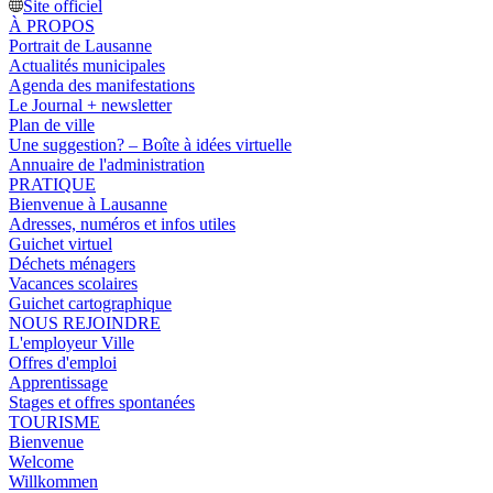
Site officiel
À PROPOS
Portrait de Lausanne
Actualités municipales
Agenda des manifestations
Le Journal + newsletter
Plan de ville
Une suggestion? – Boîte à idées virtuelle
Annuaire de l'administration
PRATIQUE
Bienvenue à Lausanne
Adresses, numéros et infos utiles
Guichet virtuel
Déchets ménagers
Vacances scolaires
Guichet cartographique
NOUS REJOINDRE
L'employeur Ville
Offres d'emploi
Apprentissage
Stages et offres spontanées
TOURISME
Bienvenue
Welcome
Willkommen