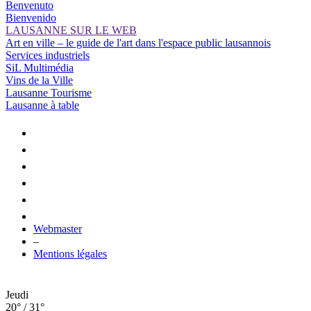
Benvenuto
Bienvenido
LAUSANNE SUR LE WEB
Art en ville – le guide de l'art dans l'espace public lausannois
Services industriels
SiL Multimédia
Vins de la Ville
Lausanne Tourisme
Lausanne à table
Webmaster
–
Mentions légales
Jeudi
20° / 31°