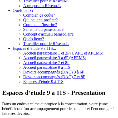
Travailler pour le Réseau-L
A propos du Réseau-L
Quels lieux?
Combien ça coûte?
Qui peut en profiter?
Comment s'inscrire?
Semaine du parascolaire
Concept d'accueil parascolaire
Quels lieux?
Travailler pour le Réseau-L
Espaces d’étude 9 à 11S...
Accueil parascolaire 1 et 2P (UAPE et APEMS)
Accueil parascolaire 3 à 6P (APEMS)
Accueil parascolaire 7 et 8P
Accueil parascolaire 9 à 11S
Devoirs accompagnés (DAC) 3 à 6P
Devoirs accompagnés (DAC) 7 et 8P
Espaces d’étude 9 à 11S
Espaces d’étude 9 à 11S - Présentation
Dans un endroit calme et propice à la concentration, votre jeune
bénéficiera d’un accompagnement pour le soutenir et l’encourager à
faire ses devoirs.