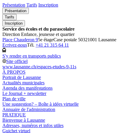
Présentation
Tarifs
Inscription
Présentation
Tarifs
Inscription
Service des écoles et du parascolaire
Direction Enfance, jeunesse et quartier
Place Chauderon 9
5e étage
Case postale 5032
1001 Lausanne
Ecrivez-nous
Tél.
+41 21 315 64 11
S'y rendre en transports publics
Site officiel
www.lausanne.ch
/espaces-etudes-9-11s
À PROPOS
Portrait de Lausanne
Actualités municipales
Agenda des manifestations
Le Journal + newsletter
Plan de ville
Une suggestion? – Boîte à idées virtuelle
Annuaire de l'administration
PRATIQUE
Bienvenue à Lausanne
Adresses, numéros et infos utiles
Guichet virtuel