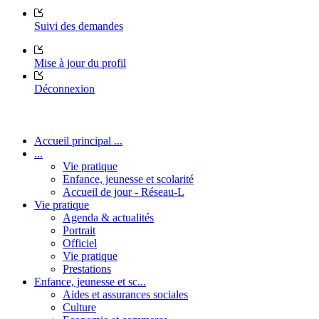
Suivi des demandes
Mise à jour du profil
Déconnexion
Accueil principal ...
...
Vie pratique
Enfance, jeunesse et scolarité
Accueil de jour - Réseau-L
Vie pratique
Agenda & actualités
Portrait
Officiel
Vie pratique
Prestations
Enfance, jeunesse et sc...
Aides et assurances sociales
Culture