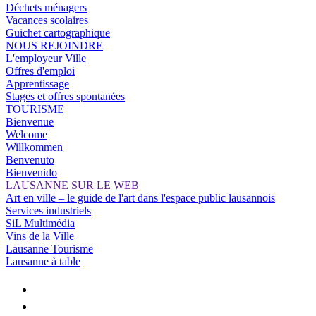
Déchets ménagers
Vacances scolaires
Guichet cartographique
NOUS REJOINDRE
L'employeur Ville
Offres d'emploi
Apprentissage
Stages et offres spontanées
TOURISME
Bienvenue
Welcome
Willkommen
Benvenuto
Bienvenido
LAUSANNE SUR LE WEB
Art en ville – le guide de l'art dans l'espace public lausannois
Services industriels
SiL Multimédia
Vins de la Ville
Lausanne Tourisme
Lausanne à table