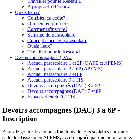
Travailler pour le Réseau-L
A propos du Réseau-L
Quels lieux?
Combien ça coûte?
Qui peut en profiter?
Comment s'inscrire?
Semaine du parascolaire
Concept d'accueil parascolaire
Quels lieux?
Travailler pour le Réseau-L
Devoirs accompagnés (DA...
Accueil parascolaire 1 et 2P (UAPE et APEMS)
Accueil parascolaire 3 à 6P (APEMS)
Accueil parascolaire 7 et 8P
Accueil parascolaire 9 à 11S
Devoirs accompagnés (DAC) 3 à 6P
Devoirs accompagnés (DAC) 7 et 8P
Espaces d’étude 9 à 11S
Devoirs accompagnés (DAC) 3 à 6P -
Inscription
Après le goûter, les enfants font leurs devoirs scolaires dans une
salle de classe ou en APEMS, accompagnée par une ou un adulte.