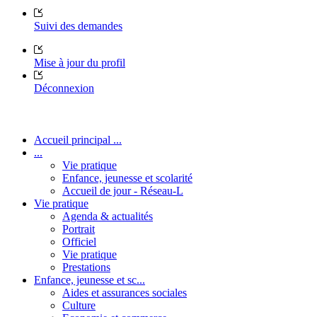
Suivi des demandes
Mise à jour du profil
Déconnexion
Accueil principal ...
...
Vie pratique
Enfance, jeunesse et scolarité
Accueil de jour - Réseau-L
Vie pratique
Agenda & actualités
Portrait
Officiel
Vie pratique
Prestations
Enfance, jeunesse et sc...
Aides et assurances sociales
Culture