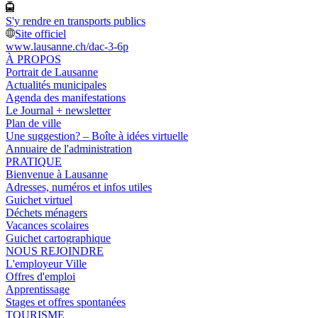
S'y rendre en transports publics
Site officiel
www.lausanne.ch
/dac-3-6p
À PROPOS
Portrait de Lausanne
Actualités municipales
Agenda des manifestations
Le Journal + newsletter
Plan de ville
Une suggestion? – Boîte à idées virtuelle
Annuaire de l'administration
PRATIQUE
Bienvenue à Lausanne
Adresses, numéros et infos utiles
Guichet virtuel
Déchets ménagers
Vacances scolaires
Guichet cartographique
NOUS REJOINDRE
L'employeur Ville
Offres d'emploi
Apprentissage
Stages et offres spontanées
TOURISME