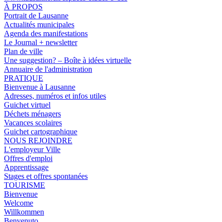
À PROPOS
Portrait de Lausanne
Actualités municipales
Agenda des manifestations
Le Journal + newsletter
Plan de ville
Une suggestion? – Boîte à idées virtuelle
Annuaire de l'administration
PRATIQUE
Bienvenue à Lausanne
Adresses, numéros et infos utiles
Guichet virtuel
Déchets ménagers
Vacances scolaires
Guichet cartographique
NOUS REJOINDRE
L'employeur Ville
Offres d'emploi
Apprentissage
Stages et offres spontanées
TOURISME
Bienvenue
Welcome
Willkommen
Benvenuto