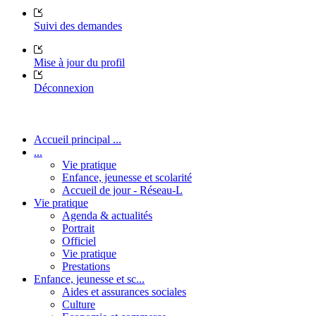
Suivi des demandes
Mise à jour du profil
Déconnexion
Accueil principal ...
...
Vie pratique
Enfance, jeunesse et scolarité
Accueil de jour - Réseau-L
Vie pratique
Agenda & actualités
Portrait
Officiel
Vie pratique
Prestations
Enfance, jeunesse et sc...
Aides et assurances sociales
Culture