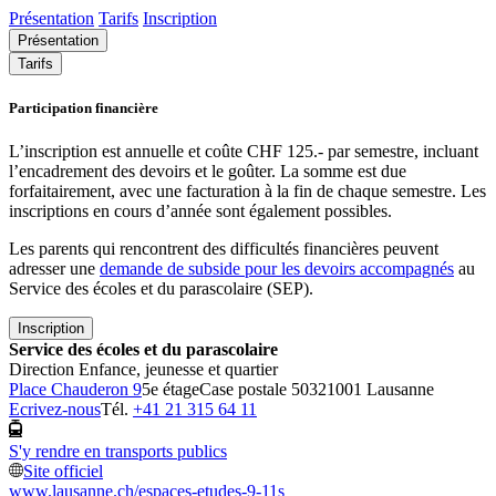
Présentation
Tarifs
Inscription
Présentation
Tarifs
Participation financière
L’inscription est annuelle et coûte CHF 125.- par semestre, incluant
l’encadrement des devoirs et le goûter. La somme est due
forfaitairement, avec une facturation à la fin de chaque semestre. Les
inscriptions en cours d’année sont également possibles.
Les parents qui rencontrent des difficultés financières peuvent
adresser une
demande de subside pour les devoirs accompagnés
au
Service des écoles et du parascolaire (SEP).
Inscription
Service des écoles et du parascolaire
Direction Enfance, jeunesse et quartier
Place Chauderon 9
5e étage
Case postale 5032
1001 Lausanne
Ecrivez-nous
Tél.
+41 21 315 64 11
S'y rendre en transports publics
Site officiel
www.lausanne.ch
/espaces-etudes-9-11s