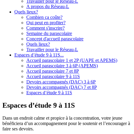
Travailler pour le Réseau-L
A propos du Réseau-L
Quels lieux?
Combien ça coûte?
Qui peut en profiter?
Comment s'inscrire?
Semaine du parascolaire
Concept d'accueil parascolaire
Quels lieux?
Travailler pour le Réseau-L
Espaces d’étude 9 à 11S...
Accueil parascolaire 1 et 2P (UAPE et APEMS)
Accueil parascolaire 3 à 6P (APEMS)
Accueil parascolaire 7 et 8P
Accueil parascolaire 9 à 11S
Devoirs accompagnés (DAC) 3 à 6P
Devoirs accompagnés (DAC) 7 et 8P
Espaces d’étude 9 à 11S
Espaces d’étude 9 à 11S
Dans un endroit calme et propice à la concentration, votre jeune
bénéficiera d’un accompagnement pour le soutenir et l’encourager à
faire ses devoirs.