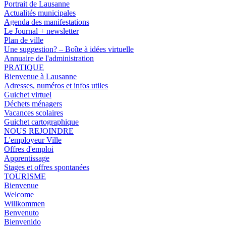
Portrait de Lausanne
Actualités municipales
Agenda des manifestations
Le Journal + newsletter
Plan de ville
Une suggestion? – Boîte à idées virtuelle
Annuaire de l'administration
PRATIQUE
Bienvenue à Lausanne
Adresses, numéros et infos utiles
Guichet virtuel
Déchets ménagers
Vacances scolaires
Guichet cartographique
NOUS REJOINDRE
L'employeur Ville
Offres d'emploi
Apprentissage
Stages et offres spontanées
TOURISME
Bienvenue
Welcome
Willkommen
Benvenuto
Bienvenido