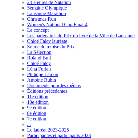
24 Heures de Natation
Semaine Olympique
Lausanne Marathon
Christmas Run
Women's National Cup Final-4
Le concept
Les partenaires du Prix du livre de la Ville de Lausanne
Chloé Falcy lauréate
Soirée de remise du Prix
La Sélection
Roland Buti
Chloé Falcy
Léna Furlan
Philippe Lamon
Antoine Rubin
Documents pour les médias
Éditions précédentes
11e édition
10e édition
9e édition
8e édition
7e édition
...
Le lauréat 2023-2025
Participantes et participants 2023