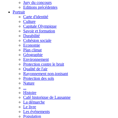
Jury du concours
Editions précédentes
Portrait
Carte d'identité
Culture
Capitale Olympique
Savoir et formation
Durabilité
Cohésion sociale
Economie
Plan climat
Géographie
Environnement
Protection contre le bruit
Qualité de l'air
Rayonnement non-ionisant
Protection des sols
Nature
...
Histoire
Café historique de Lausanne
La démarche
Le livre
Les événements
Population