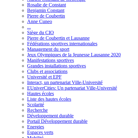
Rosalie de Constant
Benjamin Constant
Pierre de Coubertin
Anne Cuneo
...
Siège du CIO
Pierre de Coubertin et Lausanne
Fédérations sportives internationales
Management du sport
Jeux Olympiques de la Jeunesse Lausanne 2020
Manifestations sportives
Grandes installations sportives
Clubs et associations
Université et EPF
Interact, un partenariat Ville-Université
EUniverCities: Un partenariat Ville-Université
Hautes écoles
Liste des hautes écoles
Scolarité
Recherche
Développement durable
Portail Développement durable
Energies
Espaces verts
Mobilité