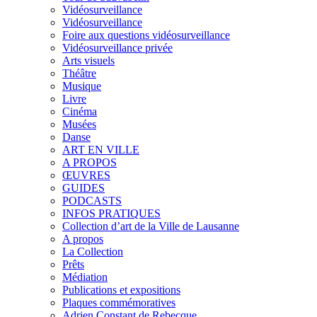
Vidéosurveillance
Vidéosurveillance
Foire aux questions vidéosurveillance
Vidéosurveillance privée
Arts visuels
Théâtre
Musique
Livre
Cinéma
Musées
Danse
ART EN VILLE
A PROPOS
ŒUVRES
GUIDES
PODCASTS
INFOS PRATIQUES
Collection d’art de la Ville de Lausanne
A propos
La Collection
Prêts
Médiation
Publications et expositions
Plaques commémoratives
Adrien Constant de Rebecque