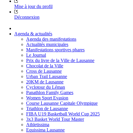
Mise à jour du profil
Déconnexion
Agenda & actualités
Agenda des manifestations
Actualités municipales
Manifestations sportives phares
Le Journal
Prix du livre de la Ville de Lausanne
Chocolat de la Ville
Cross de Lausanne
Urban Trail Lausanne
20KM de Lausanne
Cyclotour du Léman
Panathlon Family Games
Women Sport Evasion
Course Lausanne Capitale Olympique
Triathlon de Lausanne
FIBA U19 Basketball World Cup 2025
3x3 Basket World Tour Master
Athletissima
Equissima Lausanne