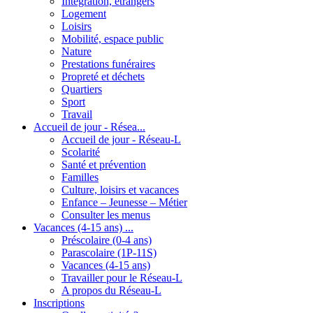
Intégration, étrangers
Logement
Loisirs
Mobilité, espace public
Nature
Prestations funéraires
Propreté et déchets
Quartiers
Sport
Travail
Accueil de jour - Résea...
Accueil de jour - Réseau-L
Scolarité
Santé et prévention
Familles
Culture, loisirs et vacances
Enfance – Jeunesse – Métier
Consulter les menus
Vacances (4-15 ans) ...
Préscolaire (0-4 ans)
Parascolaire (1P-11S)
Vacances (4-15 ans)
Travailler pour le Réseau-L
A propos du Réseau-L
Inscriptions