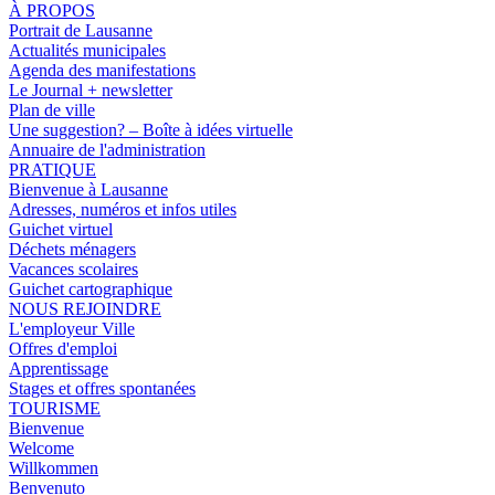
À PROPOS
Portrait de Lausanne
Actualités municipales
Agenda des manifestations
Le Journal + newsletter
Plan de ville
Une suggestion? – Boîte à idées virtuelle
Annuaire de l'administration
PRATIQUE
Bienvenue à Lausanne
Adresses, numéros et infos utiles
Guichet virtuel
Déchets ménagers
Vacances scolaires
Guichet cartographique
NOUS REJOINDRE
L'employeur Ville
Offres d'emploi
Apprentissage
Stages et offres spontanées
TOURISME
Bienvenue
Welcome
Willkommen
Benvenuto