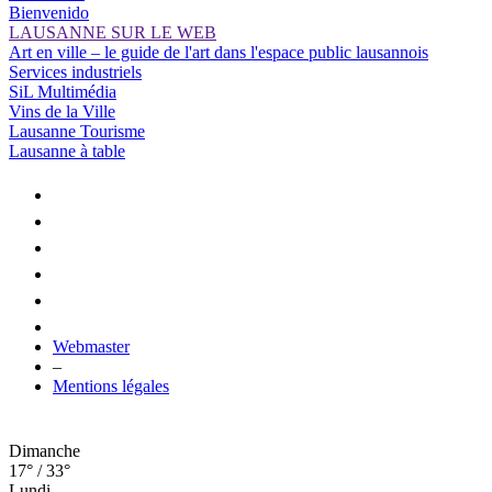
Bienvenido
LAUSANNE SUR LE WEB
Art en ville – le guide de l'art dans l'espace public lausannois
Services industriels
SiL Multimédia
Vins de la Ville
Lausanne Tourisme
Lausanne à table
Webmaster
–
Mentions légales
Dimanche
17° / 33°
Lundi