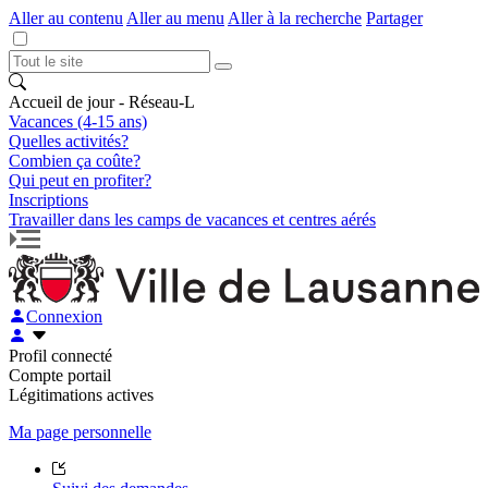
Aller au contenu
Aller au menu
Aller à la recherche
Partager
Accueil de jour - Réseau-L
Vacances (4-15 ans)
Quelles activités?
Combien ça coûte?
Qui peut en profiter?
Inscriptions
Travailler dans les camps de vacances et centres aérés
Connexion
Profil connecté
Compte portail
Légitimations actives
Ma page personnelle