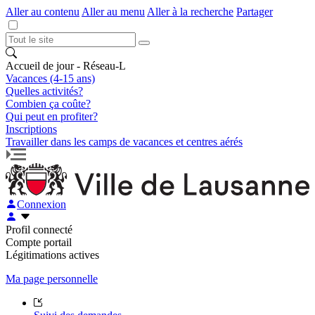
Aller au contenu
Aller au menu
Aller à la recherche
Partager
Accueil de jour - Réseau-L
Vacances (4-15 ans)
Quelles activités?
Combien ça coûte?
Qui peut en profiter?
Inscriptions
Travailler dans les camps de vacances et centres aérés
Connexion
Profil connecté
Compte portail
Légitimations actives
Ma page personnelle