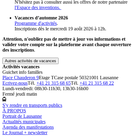
N'hésitez pas à consulter aussi les offres de notre partenaire
l'Espace des inventions.
Vacances d’automne 2026
Programme d'activités
.
Inscriptions dès le mercredi 19 août 2026 à 12h.
Attention, n'oubliez pas de mettre à jour vos informations et
valider votre compte sur la plateforme avant chaque ouverture
des inscriptions
.
Autres activités de vacances
Activités vacances
Guichet info familles
Place Chauderon 9
Etage T
Case postale 5032
1001 Lausanne
Ecrivez-nous
Tél.
+41 21 315 68 65
Tél.
+41 21 315 68 22
Lundi-vendredi: 08h30-11h30, 13h30-16h00
Fermé jeudi matin
S'y rendre en transports publics
À PROPOS
Portrait de Lausanne
Actualités municipales
Agenda des manifestations
Le Journal + newsletter