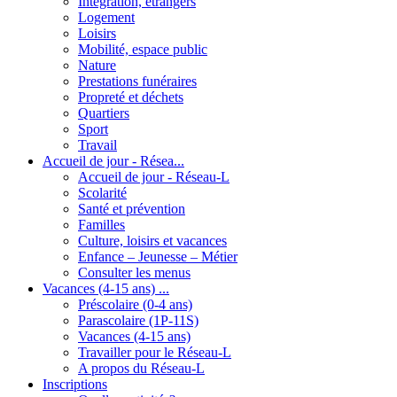
Intégration, étrangers
Logement
Loisirs
Mobilité, espace public
Nature
Prestations funéraires
Propreté et déchets
Quartiers
Sport
Travail
Accueil de jour - Résea...
Accueil de jour - Réseau-L
Scolarité
Santé et prévention
Familles
Culture, loisirs et vacances
Enfance – Jeunesse – Métier
Consulter les menus
Vacances (4-15 ans) ...
Préscolaire (0-4 ans)
Parascolaire (1P-11S)
Vacances (4-15 ans)
Travailler pour le Réseau-L
A propos du Réseau-L
Inscriptions