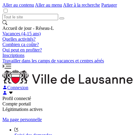
Aller au contenu
Aller au menu
Aller à la recherche
Partager
Accueil de jour - Réseau-L
Vacances (4-15 ans)
Quelles activités?
Combien ça coûte?
Qui peut en profiter?
Inscriptions
Travailler dans les camps de vacances et centres aérés
Connexion
Profil connecté
Compte portail
Légitimations actives
Ma page personnelle