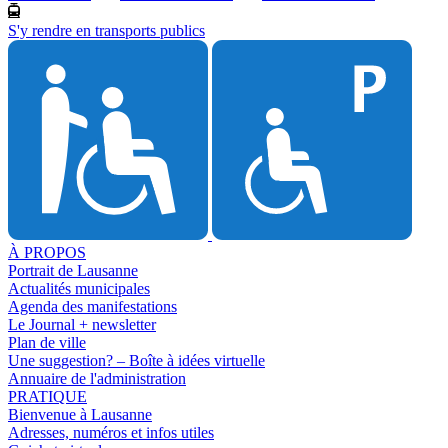
S'y rendre en transports publics
À PROPOS
Portrait de Lausanne
Actualités municipales
Agenda des manifestations
Le Journal + newsletter
Plan de ville
Une suggestion? – Boîte à idées virtuelle
Annuaire de l'administration
PRATIQUE
Bienvenue à Lausanne
Adresses, numéros et infos utiles