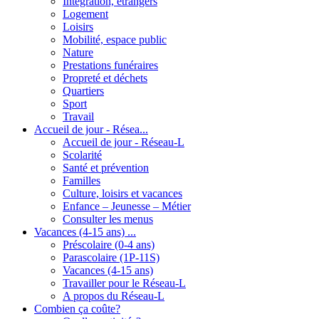
Intégration, étrangers
Logement
Loisirs
Mobilité, espace public
Nature
Prestations funéraires
Propreté et déchets
Quartiers
Sport
Travail
Accueil de jour - Résea...
Accueil de jour - Réseau-L
Scolarité
Santé et prévention
Familles
Culture, loisirs et vacances
Enfance – Jeunesse – Métier
Consulter les menus
Vacances (4-15 ans) ...
Préscolaire (0-4 ans)
Parascolaire (1P-11S)
Vacances (4-15 ans)
Travailler pour le Réseau-L
A propos du Réseau-L
Combien ça coûte?