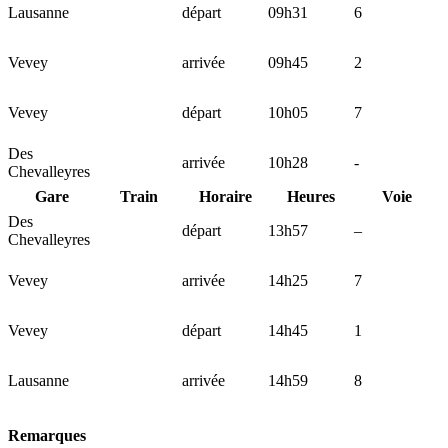
Lausanne
départ
09h31
6
Vevey
arrivée
09h45
2
Vevey
départ
10h05
7
Des
arrivée
10h28
-
Chevalleyres
Gare
Train
Horaire
Heures
Voie
Des
départ
13h57
–
Chevalleyres
Vevey
arrivée
14h25
7
Vevey
départ
14h45
1
Lausanne
arrivée
14h59
8
Remarques