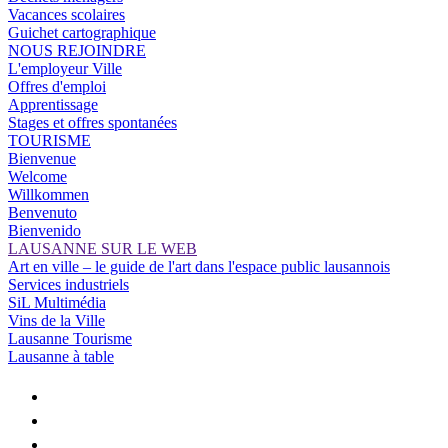
Vacances scolaires
Guichet cartographique
NOUS REJOINDRE
L'employeur Ville
Offres d'emploi
Apprentissage
Stages et offres spontanées
TOURISME
Bienvenue
Welcome
Willkommen
Benvenuto
Bienvenido
LAUSANNE SUR LE WEB
Art en ville – le guide de l'art dans l'espace public lausannois
Services industriels
SiL Multimédia
Vins de la Ville
Lausanne Tourisme
Lausanne à table