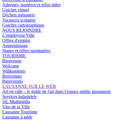
Adresses, numéros et infos utiles
Guichet virtuel
Déchets ménagers
Vacances scolaires
Guichet cartographique
NOUS REJOINDRE
L'employeur Ville
Offres d'emploi
Apprentissage
Stages et offres spontanées
TOURISME
Bienvenue
Welcome
Willkommen
Benvenuto
Bienvenido
LAUSANNE SUR LE WEB
Art en ville – le guide de l'art dans l'espace public lausannois
Services industriels
SiL Multimédia
Vins de la Ville
Lausanne Tourisme
Lausanne à table