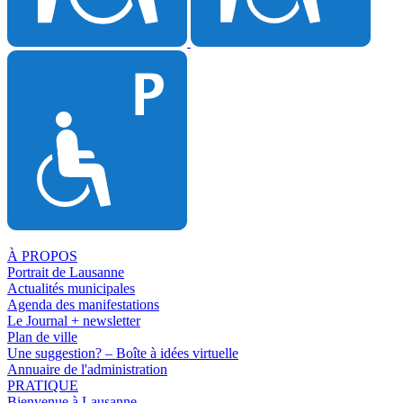
À PROPOS
Portrait de Lausanne
Actualités municipales
Agenda des manifestations
Le Journal + newsletter
Plan de ville
Une suggestion? – Boîte à idées virtuelle
Annuaire de l'administration
PRATIQUE
Bienvenue à Lausanne