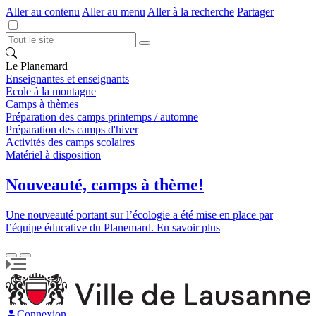
Aller au contenu
Aller au menu
Aller à la recherche
Partager
Le Planemard
Enseignantes et enseignants
Ecole à la montagne
Camps à thèmes
Préparation des camps printemps / automne
Préparation des camps d'hiver
Activités des camps scolaires
Matériel à disposition
Nouveauté, camps à thème!
Une nouveauté portant sur l’écologie a été mise en place par
l’équipe éducative du Planemard. En savoir plus
Connexion