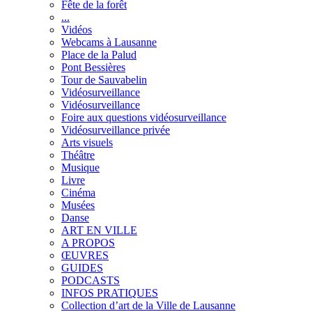
Fête de la forêt
...
Vidéos
Webcams à Lausanne
Place de la Palud
Pont Bessières
Tour de Sauvabelin
Vidéosurveillance
Vidéosurveillance
Foire aux questions vidéosurveillance
Vidéosurveillance privée
Arts visuels
Théâtre
Musique
Livre
Cinéma
Musées
Danse
ART EN VILLE
A PROPOS
ŒUVRES
GUIDES
PODCASTS
INFOS PRATIQUES
Collection d’art de la Ville de Lausanne