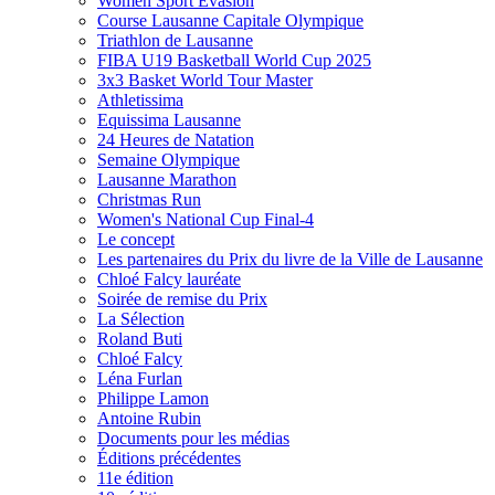
Women Sport Evasion
Course Lausanne Capitale Olympique
Triathlon de Lausanne
FIBA U19 Basketball World Cup 2025
3x3 Basket World Tour Master
Athletissima
Equissima Lausanne
24 Heures de Natation
Semaine Olympique
Lausanne Marathon
Christmas Run
Women's National Cup Final-4
Le concept
Les partenaires du Prix du livre de la Ville de Lausanne
Chloé Falcy lauréate
Soirée de remise du Prix
La Sélection
Roland Buti
Chloé Falcy
Léna Furlan
Philippe Lamon
Antoine Rubin
Documents pour les médias
Éditions précédentes
11e édition