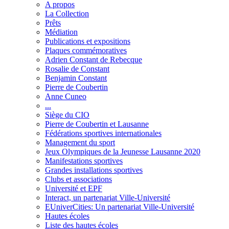
A propos
La Collection
Prêts
Médiation
Publications et expositions
Plaques commémoratives
Adrien Constant de Rebecque
Rosalie de Constant
Benjamin Constant
Pierre de Coubertin
Anne Cuneo
...
Siège du CIO
Pierre de Coubertin et Lausanne
Fédérations sportives internationales
Management du sport
Jeux Olympiques de la Jeunesse Lausanne 2020
Manifestations sportives
Grandes installations sportives
Clubs et associations
Université et EPF
Interact, un partenariat Ville-Université
EUniverCities: Un partenariat Ville-Université
Hautes écoles
Liste des hautes écoles