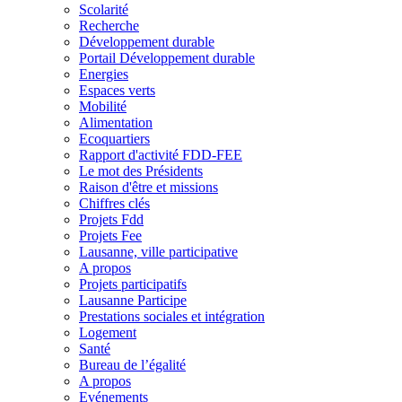
Scolarité
Recherche
Développement durable
Portail Développement durable
Energies
Espaces verts
Mobilité
Alimentation
Ecoquartiers
Rapport d'activité FDD-FEE
Le mot des Présidents
Raison d'être et missions
Chiffres clés
Projets Fdd
Projets Fee
Lausanne, ville participative
A propos
Projets participatifs
Lausanne Participe
Prestations sociales et intégration
Logement
Santé
Bureau de l’égalité
A propos
Evénements