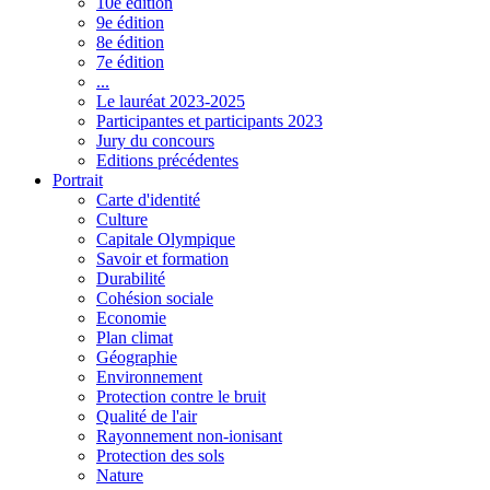
10e édition
9e édition
8e édition
7e édition
...
Le lauréat 2023-2025
Participantes et participants 2023
Jury du concours
Editions précédentes
Portrait
Carte d'identité
Culture
Capitale Olympique
Savoir et formation
Durabilité
Cohésion sociale
Economie
Plan climat
Géographie
Environnement
Protection contre le bruit
Qualité de l'air
Rayonnement non-ionisant
Protection des sols
Nature