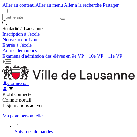
Aller au contenu
Aller au menu
Aller à la recherche
Partager
Scolarité à Lausanne
Inscription à l'école
Nouveaux arrivants
Entrée à l'école
Autres démarches
Examens d'admission des élèves en 9e VP – 10e VP – 11e VP
Connexion
Profil connecté
Compte portail
Légitimations actives
Ma page personnelle
Suivi des demandes