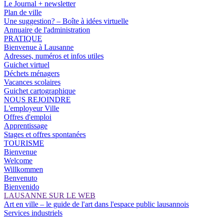
Le Journal + newsletter
Plan de ville
Une suggestion? – Boîte à idées virtuelle
Annuaire de l'administration
PRATIQUE
Bienvenue à Lausanne
Adresses, numéros et infos utiles
Guichet virtuel
Déchets ménagers
Vacances scolaires
Guichet cartographique
NOUS REJOINDRE
L'employeur Ville
Offres d'emploi
Apprentissage
Stages et offres spontanées
TOURISME
Bienvenue
Welcome
Willkommen
Benvenuto
Bienvenido
LAUSANNE SUR LE WEB
Art en ville – le guide de l'art dans l'espace public lausannois
Services industriels