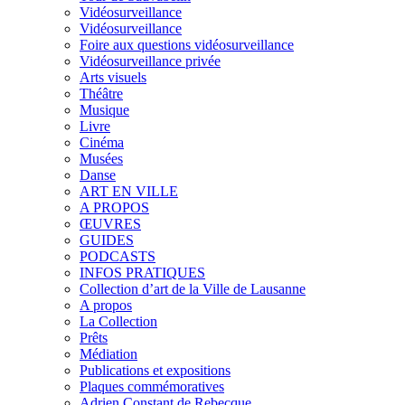
Vidéosurveillance
Vidéosurveillance
Foire aux questions vidéosurveillance
Vidéosurveillance privée
Arts visuels
Théâtre
Musique
Livre
Cinéma
Musées
Danse
ART EN VILLE
A PROPOS
ŒUVRES
GUIDES
PODCASTS
INFOS PRATIQUES
Collection d’art de la Ville de Lausanne
A propos
La Collection
Prêts
Médiation
Publications et expositions
Plaques commémoratives
Adrien Constant de Rebecque