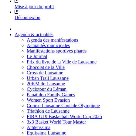
Mise à jour du profil
Déconnexion
Agenda & actualités
Agenda des manifestations
Actualités municipales
Manifestations sportives phares
Le Journal
Prix du livre de la Ville de Lausanne
Chocolat de la Ville
Cross de Lausanne
Urban Trail Lausanne
20KM de Lausanne
Cyclotour du Léman
Panathlon Family Games
Women Sport Evasion
Course Lausanne Capitale Olympique
Triathlon de Lausanne
FIBA U19 Basketball World Cup 2025
3x3 Basket World Tour Master
Athletissima
Equissima Lausanne