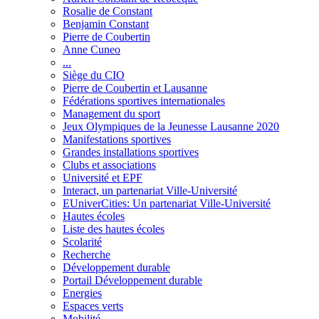
Rosalie de Constant
Benjamin Constant
Pierre de Coubertin
Anne Cuneo
...
Siège du CIO
Pierre de Coubertin et Lausanne
Fédérations sportives internationales
Management du sport
Jeux Olympiques de la Jeunesse Lausanne 2020
Manifestations sportives
Grandes installations sportives
Clubs et associations
Université et EPF
Interact, un partenariat Ville-Université
EUniverCities: Un partenariat Ville-Université
Hautes écoles
Liste des hautes écoles
Scolarité
Recherche
Développement durable
Portail Développement durable
Energies
Espaces verts
Mobilité