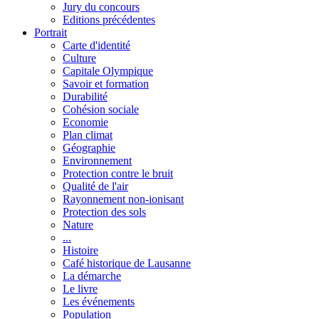
Jury du concours
Editions précédentes
Portrait
Carte d'identité
Culture
Capitale Olympique
Savoir et formation
Durabilité
Cohésion sociale
Economie
Plan climat
Géographie
Environnement
Protection contre le bruit
Qualité de l'air
Rayonnement non-ionisant
Protection des sols
Nature
...
Histoire
Café historique de Lausanne
La démarche
Le livre
Les événements
Population