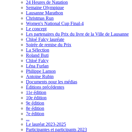
24 Heures de Natation
Semaine Olympique
Lausanne Marathon
Christmas Run
Women's National Cup Final-4
Le concept
Les partenaires du Prix du livre de la Ville de Lausanne
Chloé Falcy lauréate
Soirée de remise du Prix
La Sélection
Roland Buti
Chloé Falcy
Léna Furlan
Philippe Lamon
Antoine Rubin
Documents pour les médias
Éditions précédentes
11e édition
10e édition
9e édition
8e édition
7e édition
...
Le lauréat 2023-2025
Participantes et participants 2023