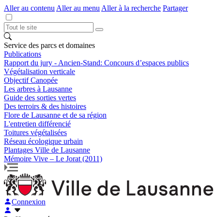
Aller au contenu
Aller au menu
Aller à la recherche
Partager
Service des parcs et domaines
Publications
Rapport du jury - Ancien-Stand: Concours d’espaces publics
Végétalisation verticale
Objectif Canopée
Les arbres à Lausanne
Guide des sorties vertes
Des terroirs & des histoires
Flore de Lausanne et de sa région
L'entretien différencié
Toitures végétalisées
Réseau écologique urbain
Plantages Ville de Lausanne
Mémoire Vive – Le Jorat (2011)
Connexion