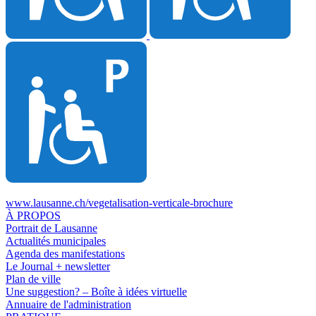
www.lausanne.ch
/vegetalisation-verticale-brochure
À PROPOS
Portrait de Lausanne
Actualités municipales
Agenda des manifestations
Le Journal + newsletter
Plan de ville
Une suggestion? – Boîte à idées virtuelle
Annuaire de l'administration