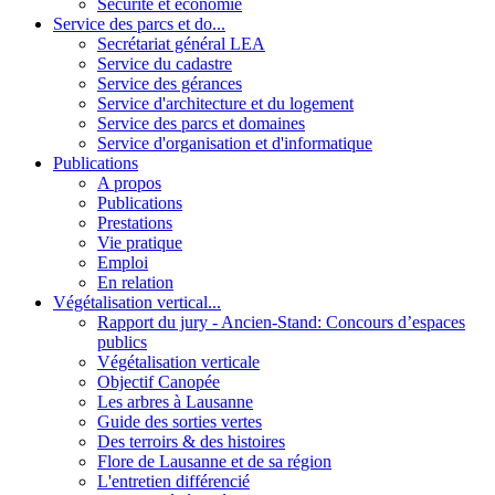
Sécurité et économie
Service des parcs et do...
Secrétariat général LEA
Service du cadastre
Service des gérances
Service d'architecture et du logement
Service des parcs et domaines
Service d'organisation et d'informatique
Publications
A propos
Publications
Prestations
Vie pratique
Emploi
En relation
Végétalisation vertical...
Rapport du jury - Ancien-Stand: Concours d’espaces
publics
Végétalisation verticale
Objectif Canopée
Les arbres à Lausanne
Guide des sorties vertes
Des terroirs & des histoires
Flore de Lausanne et de sa région
L'entretien différencié