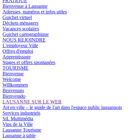
PRATIQUE
Bienvenue à Lausanne
Adresses, numéros et infos utiles
Guichet virtuel
Déchets ménagers
Vacances scolaires
Guichet cartographique
NOUS REJOINDRE
L'employeur Ville
Offres d'emploi
Apprentissage
Stages et offres spontanées
TOURISME
Bienvenue
Welcome
Willkommen
Benvenuto
Bienvenido
LAUSANNE SUR LE WEB
Art en ville – le guide de l'art dans l'espace public lausannois
Services industriels
SiL Multimédia
Vins de la Ville
Lausanne Tourisme
Lausanne à table