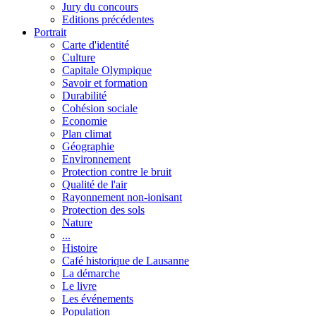
Jury du concours
Editions précédentes
Portrait
Carte d'identité
Culture
Capitale Olympique
Savoir et formation
Durabilité
Cohésion sociale
Economie
Plan climat
Géographie
Environnement
Protection contre le bruit
Qualité de l'air
Rayonnement non-ionisant
Protection des sols
Nature
...
Histoire
Café historique de Lausanne
La démarche
Le livre
Les événements
Population