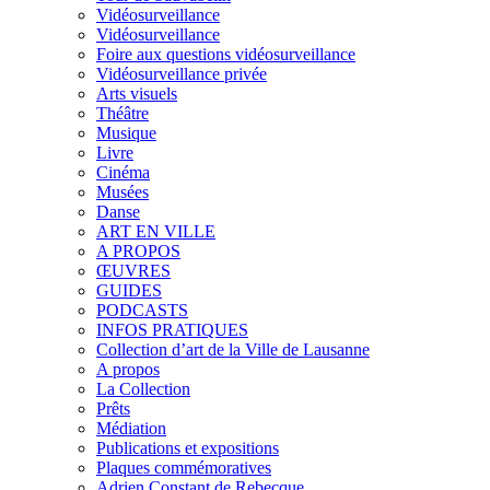
Vidéosurveillance
Vidéosurveillance
Foire aux questions vidéosurveillance
Vidéosurveillance privée
Arts visuels
Théâtre
Musique
Livre
Cinéma
Musées
Danse
ART EN VILLE
A PROPOS
ŒUVRES
GUIDES
PODCASTS
INFOS PRATIQUES
Collection d’art de la Ville de Lausanne
A propos
La Collection
Prêts
Médiation
Publications et expositions
Plaques commémoratives
Adrien Constant de Rebecque