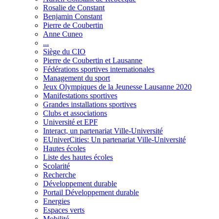
Rosalie de Constant
Benjamin Constant
Pierre de Coubertin
Anne Cuneo
...
Siège du CIO
Pierre de Coubertin et Lausanne
Fédérations sportives internationales
Management du sport
Jeux Olympiques de la Jeunesse Lausanne 2020
Manifestations sportives
Grandes installations sportives
Clubs et associations
Université et EPF
Interact, un partenariat Ville-Université
EUniverCities: Un partenariat Ville-Université
Hautes écoles
Liste des hautes écoles
Scolarité
Recherche
Développement durable
Portail Développement durable
Energies
Espaces verts
Mobilité