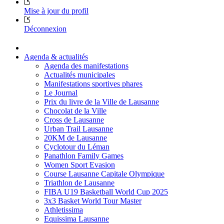
Mise à jour du profil
Déconnexion
Agenda & actualités
Agenda des manifestations
Actualités municipales
Manifestations sportives phares
Le Journal
Prix du livre de la Ville de Lausanne
Chocolat de la Ville
Cross de Lausanne
Urban Trail Lausanne
20KM de Lausanne
Cyclotour du Léman
Panathlon Family Games
Women Sport Evasion
Course Lausanne Capitale Olympique
Triathlon de Lausanne
FIBA U19 Basketball World Cup 2025
3x3 Basket World Tour Master
Athletissima
Equissima Lausanne