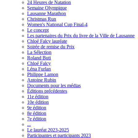
24 Heures de Natation
Semaine Olympique
Lausanne Marathon
Christmas Run
Women's National Cup Final-4
Le concept
Les partenaires du Prix du livre de la Ville de Lausanne
Chloé Falcy lauréate
Soirée de remise du Prix
La Sélection
Roland Buti
Chloé Falcy
Léna Furlan
Philippe Lamon
Antoine Rubin
Documents pour les médias
Éditions précédentes
11e édition
10e édition
9e édition
8e édition
7e édition
...
Le lauréat 2023-2025
Participantes et participants 2023