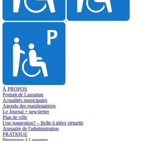
À PROPOS
Portrait de Lausanne
Actualités municipales
Agenda des manifestations
Le Journal + newsletter
Plan de ville
Une suggestion? – Boîte à idées virtuelle
Annuaire de l'administration
PRATIQUE
Bienvenue à Lausanne