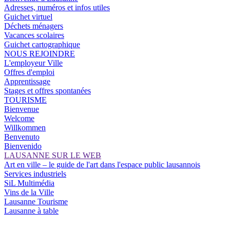
Adresses, numéros et infos utiles
Guichet virtuel
Déchets ménagers
Vacances scolaires
Guichet cartographique
NOUS REJOINDRE
L'employeur Ville
Offres d'emploi
Apprentissage
Stages et offres spontanées
TOURISME
Bienvenue
Welcome
Willkommen
Benvenuto
Bienvenido
LAUSANNE SUR LE WEB
Art en ville – le guide de l'art dans l'espace public lausannois
Services industriels
SiL Multimédia
Vins de la Ville
Lausanne Tourisme
Lausanne à table