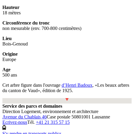
Hauteur
18 mètres
Circonférence du tronc
non mesurable (env. 700-800 centimètres)
Lieu
Bois-Genoud
Origine
Europe
Age
500 ans
Cet arbre figure dans l'ouvrage
d’Henri Badoux
, «Les beaux arbres
du canton de Vaud», édition de 1925.
Fullscreen
Service des parcs et domaines
Direction Logement, environnement et architecture
Avenue du Chablais 46
Case postale 5080
1001 Lausanne
Ecrivez-nous
Tél.
+41 21 315 57 15
S'y rendre en transports publics