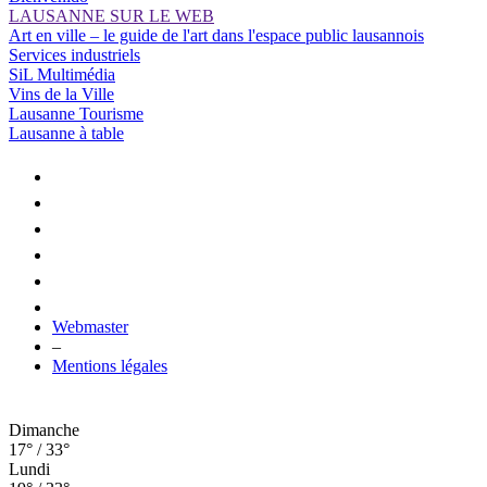
LAUSANNE SUR LE WEB
Art en ville – le guide de l'art dans l'espace public lausannois
Services industriels
SiL Multimédia
Vins de la Ville
Lausanne Tourisme
Lausanne à table
Webmaster
–
Mentions légales
Dimanche
17° / 33°
Lundi