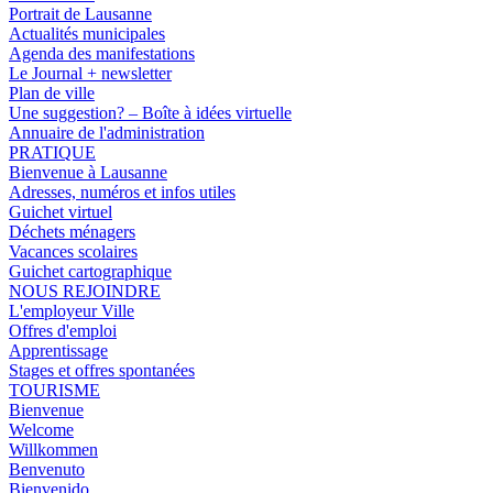
Portrait de Lausanne
Actualités municipales
Agenda des manifestations
Le Journal + newsletter
Plan de ville
Une suggestion? – Boîte à idées virtuelle
Annuaire de l'administration
PRATIQUE
Bienvenue à Lausanne
Adresses, numéros et infos utiles
Guichet virtuel
Déchets ménagers
Vacances scolaires
Guichet cartographique
NOUS REJOINDRE
L'employeur Ville
Offres d'emploi
Apprentissage
Stages et offres spontanées
TOURISME
Bienvenue
Welcome
Willkommen
Benvenuto
Bienvenido