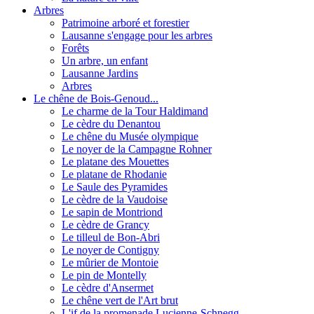
Arbres
Patrimoine arboré et forestier
Lausanne s'engage pour les arbres
Forêts
Un arbre, un enfant
Lausanne Jardins
Arbres
Le chêne de Bois-Genoud...
Le charme de la Tour Haldimand
Le cèdre du Denantou
Le chêne du Musée olympique
Le noyer de la Campagne Rohner
Le platane des Mouettes
Le platane de Rhodanie
Le Saule des Pyramides
Le cèdre de la Vaudoise
Le sapin de Montriond
Le cèdre de Grancy
Le tilleul de Bon-Abri
Le noyer de Contigny
Le mûrier de Montoie
Le pin de Montelly
Le cèdre d'Ansermet
Le chêne vert de l'Art brut
L'if de la promenade Lucienne-Schnegg