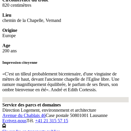
820 centimètres
Lieu
chemin de la Chapelle, Vernand
Origine
Europe
Age
200 ans
Impression citoyenne
«C'est un tilleul probablement bicentenaire, d'une vingtaine de
mètres de haut, devant l'ancienne chapelle de l'Eglise libre. Une
ramure magnifiquement équilibrée, le parfum de ses fleurs, son
ombre bienvenue en été». André et Edith Cortessis.
Fullscreen
Service des parcs et domaines
Direction Logement, environnement et architecture
Avenue du Chablais 46
Case postale 5080
1001 Lausanne
Ecrivez-nous
Tél.
+41 21 315 57 15