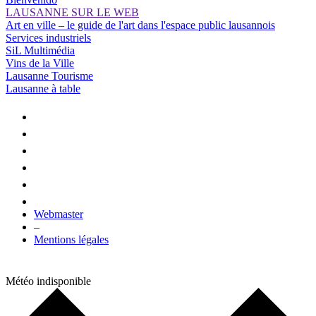
LAUSANNE SUR LE WEB
Art en ville – le guide de l'art dans l'espace public lausannois
Services industriels
SiL Multimédia
Vins de la Ville
Lausanne Tourisme
Lausanne à table
Webmaster
–
Mentions légales
Météo indisponible