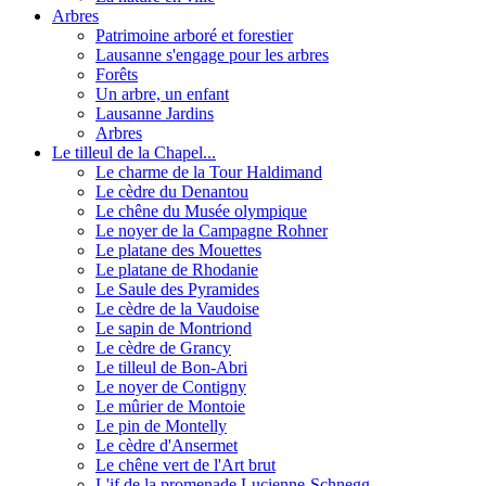
Arbres
Patrimoine arboré et forestier
Lausanne s'engage pour les arbres
Forêts
Un arbre, un enfant
Lausanne Jardins
Arbres
Le tilleul de la Chapel...
Le charme de la Tour Haldimand
Le cèdre du Denantou
Le chêne du Musée olympique
Le noyer de la Campagne Rohner
Le platane des Mouettes
Le platane de Rhodanie
Le Saule des Pyramides
Le cèdre de la Vaudoise
Le sapin de Montriond
Le cèdre de Grancy
Le tilleul de Bon-Abri
Le noyer de Contigny
Le mûrier de Montoie
Le pin de Montelly
Le cèdre d'Ansermet
Le chêne vert de l'Art brut
L'if de la promenade Lucienne-Schnegg