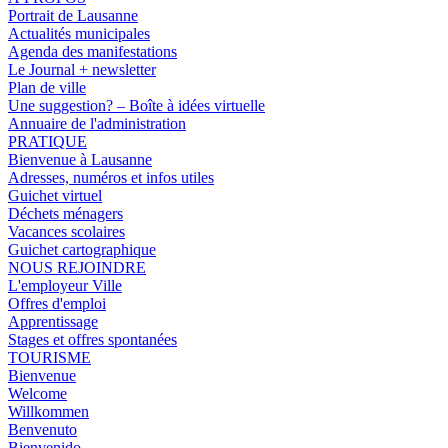
Portrait de Lausanne
Actualités municipales
Agenda des manifestations
Le Journal + newsletter
Plan de ville
Une suggestion? – Boîte à idées virtuelle
Annuaire de l'administration
PRATIQUE
Bienvenue à Lausanne
Adresses, numéros et infos utiles
Guichet virtuel
Déchets ménagers
Vacances scolaires
Guichet cartographique
NOUS REJOINDRE
L'employeur Ville
Offres d'emploi
Apprentissage
Stages et offres spontanées
TOURISME
Bienvenue
Welcome
Willkommen
Benvenuto
Bienvenido