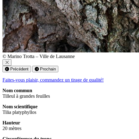
© Marino Trotta – Ville de Lausanne
Précédent
Prochain
Faites-vous plaisir, commandez un tirage de qualité!
Nom commun
Tilleul à grandes feuilles
Nom scientifique
Tilia platyphyllos
Hauteur
20 mètres
Circonférence du tronc