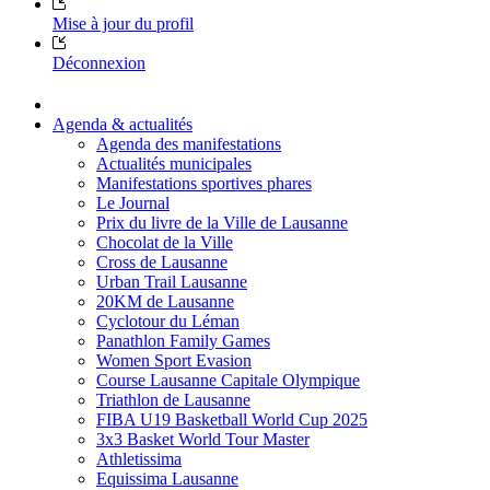
Mise à jour du profil
Déconnexion
Agenda & actualités
Agenda des manifestations
Actualités municipales
Manifestations sportives phares
Le Journal
Prix du livre de la Ville de Lausanne
Chocolat de la Ville
Cross de Lausanne
Urban Trail Lausanne
20KM de Lausanne
Cyclotour du Léman
Panathlon Family Games
Women Sport Evasion
Course Lausanne Capitale Olympique
Triathlon de Lausanne
FIBA U19 Basketball World Cup 2025
3x3 Basket World Tour Master
Athletissima
Equissima Lausanne