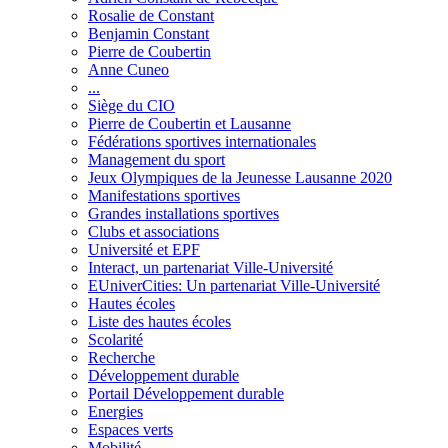
Rosalie de Constant
Benjamin Constant
Pierre de Coubertin
Anne Cuneo
...
Siège du CIO
Pierre de Coubertin et Lausanne
Fédérations sportives internationales
Management du sport
Jeux Olympiques de la Jeunesse Lausanne 2020
Manifestations sportives
Grandes installations sportives
Clubs et associations
Université et EPF
Interact, un partenariat Ville-Université
EUniverCities: Un partenariat Ville-Université
Hautes écoles
Liste des hautes écoles
Scolarité
Recherche
Développement durable
Portail Développement durable
Energies
Espaces verts
Mobilité