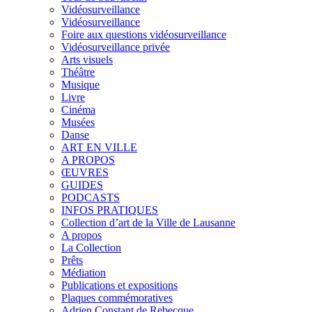
Vidéosurveillance
Vidéosurveillance
Foire aux questions vidéosurveillance
Vidéosurveillance privée
Arts visuels
Théâtre
Musique
Livre
Cinéma
Musées
Danse
ART EN VILLE
A PROPOS
ŒUVRES
GUIDES
PODCASTS
INFOS PRATIQUES
Collection d’art de la Ville de Lausanne
A propos
La Collection
Prêts
Médiation
Publications et expositions
Plaques commémoratives
Adrien Constant de Rebecque