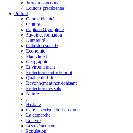
Jury du concours
Editions précédentes
Portrait
Carte d'identité
Culture
Capitale Olympique
Savoir et formation
Durabilité
Cohésion sociale
Economie
Plan climat
Géographie
Environnement
Protection contre le bruit
Qualité de l'air
Rayonnement non-ionisant
Protection des sols
Nature
...
Histoire
Café historique de Lausanne
La démarche
Le livre
Les événements
Population