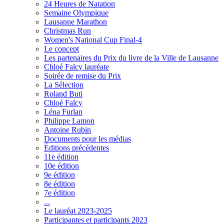
24 Heures de Natation
Semaine Olympique
Lausanne Marathon
Christmas Run
Women's National Cup Final-4
Le concept
Les partenaires du Prix du livre de la Ville de Lausanne
Chloé Falcy lauréate
Soirée de remise du Prix
La Sélection
Roland Buti
Chloé Falcy
Léna Furlan
Philippe Lamon
Antoine Rubin
Documents pour les médias
Éditions précédentes
11e édition
10e édition
9e édition
8e édition
7e édition
...
Le lauréat 2023-2025
Participantes et participants 2023