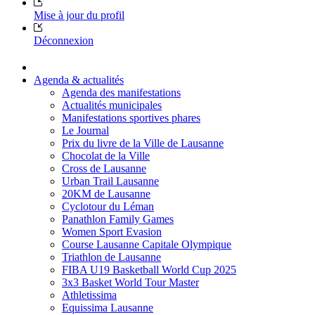
Mise à jour du profil
Déconnexion
Agenda & actualités
Agenda des manifestations
Actualités municipales
Manifestations sportives phares
Le Journal
Prix du livre de la Ville de Lausanne
Chocolat de la Ville
Cross de Lausanne
Urban Trail Lausanne
20KM de Lausanne
Cyclotour du Léman
Panathlon Family Games
Women Sport Evasion
Course Lausanne Capitale Olympique
Triathlon de Lausanne
FIBA U19 Basketball World Cup 2025
3x3 Basket World Tour Master
Athletissima
Equissima Lausanne