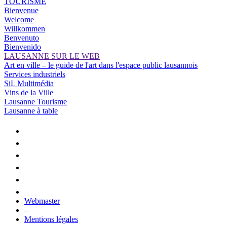
TOURISME
Bienvenue
Welcome
Willkommen
Benvenuto
Bienvenido
LAUSANNE SUR LE WEB
Art en ville – le guide de l'art dans l'espace public lausannois
Services industriels
SiL Multimédia
Vins de la Ville
Lausanne Tourisme
Lausanne à table
Webmaster
–
Mentions légales