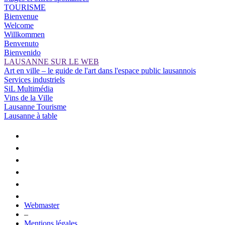
TOURISME
Bienvenue
Welcome
Willkommen
Benvenuto
Bienvenido
LAUSANNE SUR LE WEB
Art en ville – le guide de l'art dans l'espace public lausannois
Services industriels
SiL Multimédia
Vins de la Ville
Lausanne Tourisme
Lausanne à table
Webmaster
–
Mentions légales