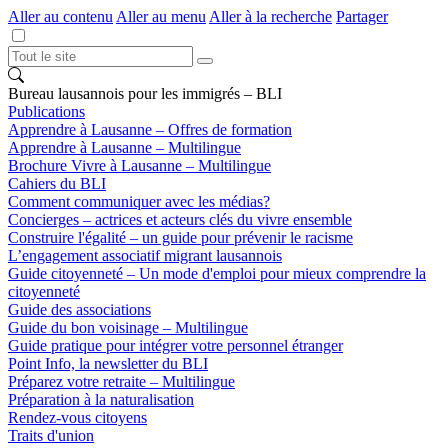
Aller au contenu
Aller au menu
Aller à la recherche
Partager
Bureau lausannois pour les immigrés – BLI
Publications
Apprendre à Lausanne – Offres de formation
Apprendre à Lausanne – Multilingue
Brochure Vivre à Lausanne – Multilingue
Cahiers du BLI
Comment communiquer avec les médias?
Concierges – actrices et acteurs clés du vivre ensemble
Construire l'égalité – un guide pour prévenir le racisme
L’engagement associatif migrant lausannois
Guide citoyenneté – Un mode d'emploi pour mieux comprendre la
citoyenneté
Guide des associations
Guide du bon voisinage – Multilingue
Guide pratique pour intégrer votre personnel étranger
Point Info, la newsletter du BLI
Préparez votre retraite – Multilingue
Préparation à la naturalisation
Rendez-vous citoyens
Traits d'union