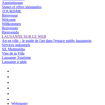
Apprentissage
Stages et offres spontanées
TOURISME
Bienvenue
Welcome
Willkommen
Benvenuto
Bienvenido
LAUSANNE SUR LE WEB
Art en ville – le guide de l'art dans l'espace public lausannois
Services industriels
SiL Multimédia
Vins de la Ville
Lausanne Tourisme
Lausanne à table
Webmaster