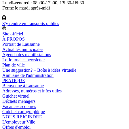
Lundi-vendredi: 08h30-12h00, 13h30-16h30
Fermé le mardi après-midi
S'y rendre en transports publics
Site officiel
À PROPOS
Portrait de Lausanne
Actualités municipales
Agenda des manifestations
Le Journal + newsletter
Plan de ville
Une suggestion? – Boîte à idées virtuelle
Annuaire de l'administration
PRATIQUE
Bienvenue à Lausanne
Adresses, numéros et infos utiles
Guichet virtuel
Déchets ménagers
Vacances scolaires
Guichet cartographique
NOUS REJOINDRE
L'employeur Ville
Offres d'emploi