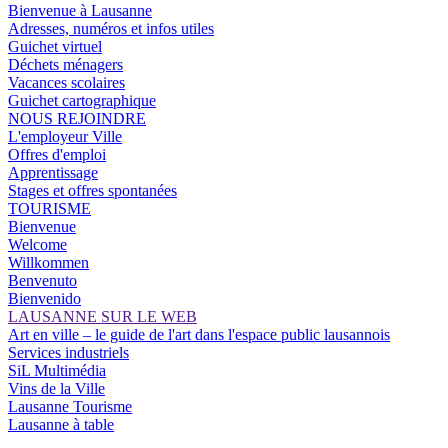
Bienvenue à Lausanne
Adresses, numéros et infos utiles
Guichet virtuel
Déchets ménagers
Vacances scolaires
Guichet cartographique
NOUS REJOINDRE
L'employeur Ville
Offres d'emploi
Apprentissage
Stages et offres spontanées
TOURISME
Bienvenue
Welcome
Willkommen
Benvenuto
Bienvenido
LAUSANNE SUR LE WEB
Art en ville – le guide de l'art dans l'espace public lausannois
Services industriels
SiL Multimédia
Vins de la Ville
Lausanne Tourisme
Lausanne à table