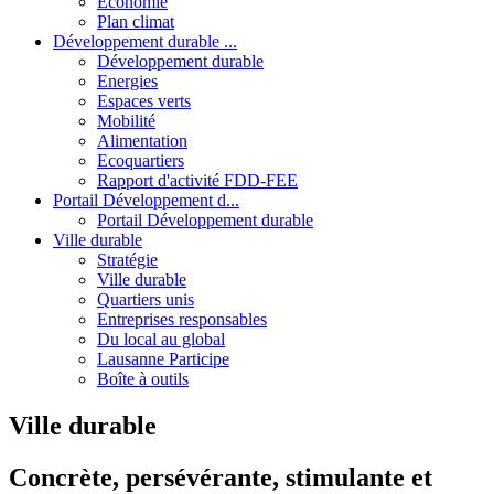
Economie
Plan climat
Développement durable ...
Développement durable
Energies
Espaces verts
Mobilité
Alimentation
Ecoquartiers
Rapport d'activité FDD-FEE
Portail Développement d...
Portail Développement durable
Ville durable
Stratégie
Ville durable
Quartiers unis
Entreprises responsables
Du local au global
Lausanne Participe
Boîte à outils
Ville durable
Concrète, persévérante, stimulante et