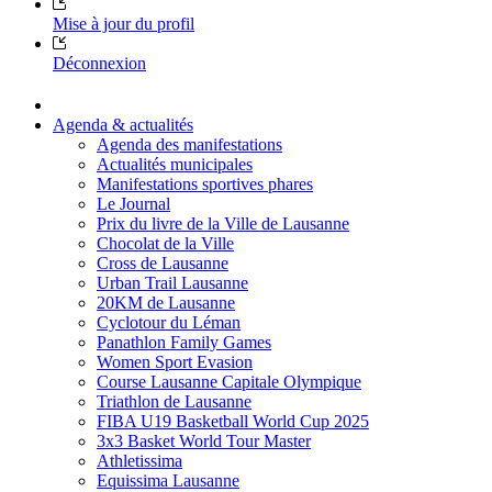
Mise à jour du profil
Déconnexion
Agenda & actualités
Agenda des manifestations
Actualités municipales
Manifestations sportives phares
Le Journal
Prix du livre de la Ville de Lausanne
Chocolat de la Ville
Cross de Lausanne
Urban Trail Lausanne
20KM de Lausanne
Cyclotour du Léman
Panathlon Family Games
Women Sport Evasion
Course Lausanne Capitale Olympique
Triathlon de Lausanne
FIBA U19 Basketball World Cup 2025
3x3 Basket World Tour Master
Athletissima
Equissima Lausanne