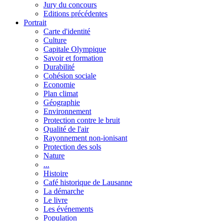
Jury du concours
Editions précédentes
Portrait
Carte d'identité
Culture
Capitale Olympique
Savoir et formation
Durabilité
Cohésion sociale
Economie
Plan climat
Géographie
Environnement
Protection contre le bruit
Qualité de l'air
Rayonnement non-ionisant
Protection des sols
Nature
...
Histoire
Café historique de Lausanne
La démarche
Le livre
Les événements
Population