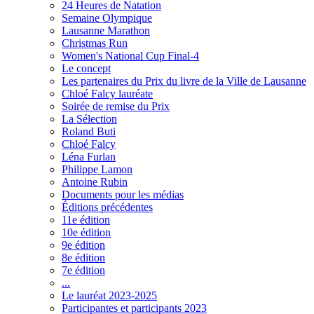
24 Heures de Natation
Semaine Olympique
Lausanne Marathon
Christmas Run
Women's National Cup Final-4
Le concept
Les partenaires du Prix du livre de la Ville de Lausanne
Chloé Falcy lauréate
Soirée de remise du Prix
La Sélection
Roland Buti
Chloé Falcy
Léna Furlan
Philippe Lamon
Antoine Rubin
Documents pour les médias
Éditions précédentes
11e édition
10e édition
9e édition
8e édition
7e édition
...
Le lauréat 2023-2025
Participantes et participants 2023