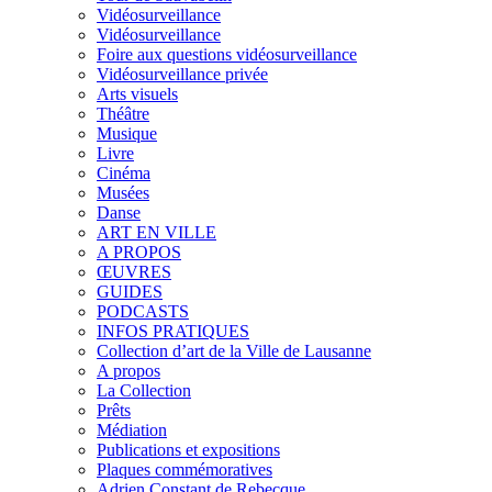
Vidéosurveillance
Vidéosurveillance
Foire aux questions vidéosurveillance
Vidéosurveillance privée
Arts visuels
Théâtre
Musique
Livre
Cinéma
Musées
Danse
ART EN VILLE
A PROPOS
ŒUVRES
GUIDES
PODCASTS
INFOS PRATIQUES
Collection d’art de la Ville de Lausanne
A propos
La Collection
Prêts
Médiation
Publications et expositions
Plaques commémoratives
Adrien Constant de Rebecque