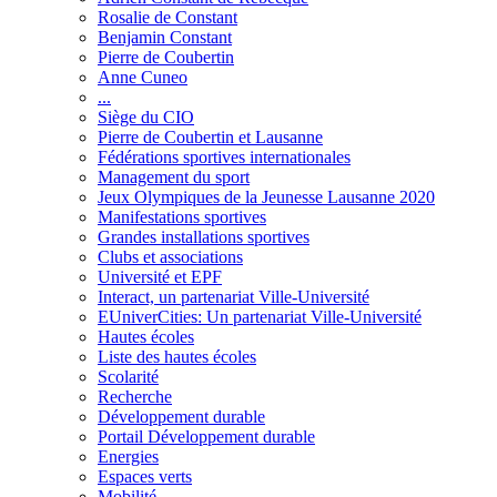
Rosalie de Constant
Benjamin Constant
Pierre de Coubertin
Anne Cuneo
...
Siège du CIO
Pierre de Coubertin et Lausanne
Fédérations sportives internationales
Management du sport
Jeux Olympiques de la Jeunesse Lausanne 2020
Manifestations sportives
Grandes installations sportives
Clubs et associations
Université et EPF
Interact, un partenariat Ville-Université
EUniverCities: Un partenariat Ville-Université
Hautes écoles
Liste des hautes écoles
Scolarité
Recherche
Développement durable
Portail Développement durable
Energies
Espaces verts
Mobilité