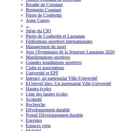
Rosalie de Constant
Benjamin Constant
Pierre de Coubertin
Anne Cuneo
...
Siège du CIO
Pierre de Coubertin et Lausanne
Fédérations sportives internationales
Management du sport
Jeux Olympiques de la Jeunesse Lausanne 2020
Manifestations sportives
Grandes installations sportives
Clubs et associations
Université et EPF
Interact, un partenariat Ville-Université
EUniverCities: Un partenariat Ville-Université
Hautes écoles
Liste des hautes écoles
Scolarité
Recherche
Développement durable
Portail Développement durable
Energies
Espaces verts
Mobilité