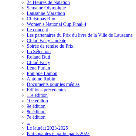
24 Heures de Natation
Semaine Olympique
Lausanne Marathon
Christmas Run
Women's National Cup Final-4
Le concept
Les partenaires du Prix du livre de la Ville de Lausanne
Chloé Falcy lauréate
Soirée de remise du Prix
La Sélection
Roland Buti
Chloé Falcy
Léna Furlan
Philippe Lamon
Antoine Rubin
Documents pour les médias
Éditions précédentes
11e édition
10e édition
9e édition
8e édition
7e édition
...
Le lauréat 2023-2025
Participantes et participants 2023