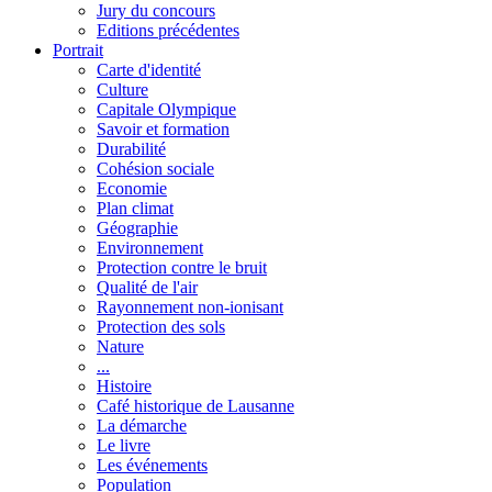
Jury du concours
Editions précédentes
Portrait
Carte d'identité
Culture
Capitale Olympique
Savoir et formation
Durabilité
Cohésion sociale
Economie
Plan climat
Géographie
Environnement
Protection contre le bruit
Qualité de l'air
Rayonnement non-ionisant
Protection des sols
Nature
...
Histoire
Café historique de Lausanne
La démarche
Le livre
Les événements
Population