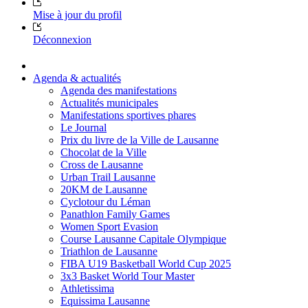
Mise à jour du profil
Déconnexion
Agenda & actualités
Agenda des manifestations
Actualités municipales
Manifestations sportives phares
Le Journal
Prix du livre de la Ville de Lausanne
Chocolat de la Ville
Cross de Lausanne
Urban Trail Lausanne
20KM de Lausanne
Cyclotour du Léman
Panathlon Family Games
Women Sport Evasion
Course Lausanne Capitale Olympique
Triathlon de Lausanne
FIBA U19 Basketball World Cup 2025
3x3 Basket World Tour Master
Athletissima
Equissima Lausanne