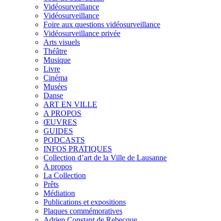
Vidéosurveillance
Vidéosurveillance
Foire aux questions vidéosurveillance
Vidéosurveillance privée
Arts visuels
Théâtre
Musique
Livre
Cinéma
Musées
Danse
ART EN VILLE
A PROPOS
ŒUVRES
GUIDES
PODCASTS
INFOS PRATIQUES
Collection d’art de la Ville de Lausanne
A propos
La Collection
Prêts
Médiation
Publications et expositions
Plaques commémoratives
Adrien Constant de Rebecque