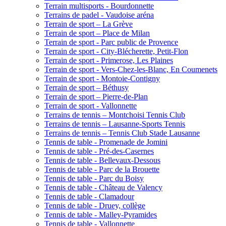
Terrain multisports - Bourdonnette
Terrains de padel - Vaudoise aréna
Terrain de sport – La Grève
Terrain de sport – Place de Milan
Terrain de sport - Parc public de Provence
Terrain de sport - City-Blécherette, Petit-Flon
Terrain de sport - Primerose, Les Plaines
Terrain de sport - Vers-Chez-les-Blanc, En Coumenets
Terrain de sport - Montoie-Contigny
Terrain de sport – Béthusy
Terrain de sport – Pierre-de-Plan
Terrain de sport - Vallonnette
Terrains de tennis – Montchoisi Tennis Club
Terrains de tennis – Lausanne-Sports Tennis
Terrains de tennis – Tennis Club Stade Lausanne
Tennis de table - Promenade de Jomini
Tennis de table - Pré-des-Casernes
Tennis de table - Bellevaux-Dessous
Tennis de table - Parc de la Brouette
Tennis de table - Parc du Boisy
Tennis de table - Château de Valency
Tennis de table - Clamadour
Tennis de table - Druey, collège
Tennis de table - Malley-Pyramides
Tennis de table - Vallonnette