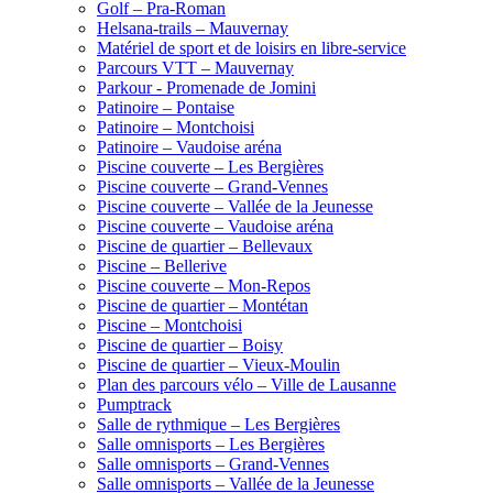
Golf – Pra-Roman
Helsana-trails – Mauvernay
Matériel de sport et de loisirs en libre-service
Parcours VTT – Mauvernay
Parkour - Promenade de Jomini
Patinoire – Pontaise
Patinoire – Montchoisi
Patinoire – Vaudoise aréna
Piscine couverte – Les Bergières
Piscine couverte – Grand-Vennes
Piscine couverte – Vallée de la Jeunesse
Piscine couverte – Vaudoise aréna
Piscine de quartier – Bellevaux
Piscine – Bellerive
Piscine couverte – Mon-Repos
Piscine de quartier – Montétan
Piscine – Montchoisi
Piscine de quartier – Boisy
Piscine de quartier – Vieux-Moulin
Plan des parcours vélo – Ville de Lausanne
Pumptrack
Salle de rythmique – Les Bergières
Salle omnisports – Les Bergières
Salle omnisports – Grand-Vennes
Salle omnisports – Vallée de la Jeunesse