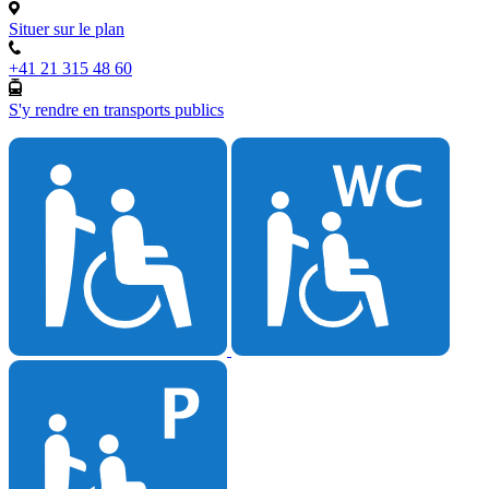
Situer sur le plan
+41 21 315 48 60
S'y rendre en transports publics