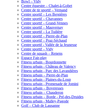
Bowl – Vidy
Centre équestre – Chalet-à-Gobet
Centre de tir sportif – Vernand
Centre sportif – Les Bergières
Centre sportif – Chavannes
Centre sportif – Grand-Vennes
Centre sportif – Mauvernay
Centre sportif – La Tuilière
Centre sportif – Pierre-de-Plan
Centre sportif – Praz-Séchaud
Centre sportif - Vallée de la Jeunesse
Centre sportif – Vidy
Centre de squash – Renens
Espace Fair-play
Fitness urbain - Bourdonnette
Fitness urbain - Château de Valency
Fitness urbain - Parc des Lavandières
Fitness urbain – Pierre-de-Plan
Fitness urbain - Plaines-du-Loup
Fitness urbain - Promenade de Jomini
Fitness urbain – Boveresses
Fitness urbain – Chauderon
Fitness urbain – Borde - Pré-des-Druides
Fitness urbain - Malley-Pagode
Golf – Club de Lausanne