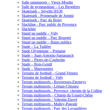
Salle omnisports – Vieux-Moulin
Salle de gymnastique – Les Bergières
Skatepark – Sévelin HS36
Skatepark - Promenade de Jomini
Skatepark - Parc du Boisy
Slackline - Parc public de Provence
Slackline
Stand up paddle – Vidy
Stand up paddle – Parc Bourget
Stand up paddle – Bains publics
Stade – La Tuilière
Stade Olympique – Pontaise
Stade – Juan-Antonio-Samaranch
Stade – Pierre-de-Coubertin
Stade – Bois-Gentil
Stade – Marronniers
Terrains de football – Grand-Vennes
Terrains de football – Vidy
Terrain multisports - Boveresses-Eterpeys
Terrain multisports - Léman-Chissiez
Terrain multisports - Provence, chemin de la Colline
Terrain multisports – Champ du Grand-Chêne
Terrain multisports - Valentin-Davel
Terrain multisports - Malley-Pagode
Terrain multisports - Parc des Lavandières