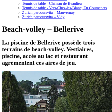
Tennis de table - Château de Beaulieu
Tennis de table - Vers-Chez-les-Blanc, En Coumenets
Zurich parcoursvita – Mauvernay
Zurich parcoursvita – Vidy
Beach-volley – Bellerive
La piscine de Bellerive possède trois
terrains de beach-volley. Vestiaires,
piscine, accès au lac et restaurant
agrémentent ces aires de jeu.