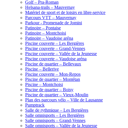
Golf – Pra-Roman
Helsana-trails – Mauvernay
Matériel de sport et de loisirs en libre-service
Parcours VTT – Mauvernay
Parkour - Promenade de Jomini
Patinoire – Pontaise
Patinoire – Montchoisi
Patinoire – Vaudoise aréna
Piscine couverte – Les Bergières
Piscine couverte – Grand-Vennes
Piscine couverte – Vallée de la Jeunesse
Piscine couverte – Vaudoise aréna
Piscine de quartier – Bellevaux
Piscine – Bellerive
Piscine couverte – Mon-Repos
Piscine de quartier – Montétan
Piscine – Montchoisi
Piscine de quartier – Boisy
Piscine de quartier – Vieux-Moulin
Plan des parcours vélo – Ville de Lausanne
Pumptrack
Salle de rythmique – Les Bergières
Salle omnisports – Les Bergières
Salle omnisports – Grand-Vennes
Salle omnisports – Vallée de la Jeunesse