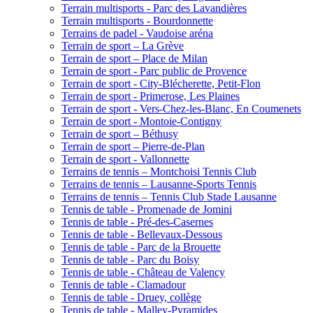
Terrain multisports - Parc des Lavandières
Terrain multisports - Bourdonnette
Terrains de padel - Vaudoise aréna
Terrain de sport – La Grève
Terrain de sport – Place de Milan
Terrain de sport - Parc public de Provence
Terrain de sport - City-Blécherette, Petit-Flon
Terrain de sport - Primerose, Les Plaines
Terrain de sport - Vers-Chez-les-Blanc, En Coumenets
Terrain de sport - Montoie-Contigny
Terrain de sport – Béthusy
Terrain de sport – Pierre-de-Plan
Terrain de sport - Vallonnette
Terrains de tennis – Montchoisi Tennis Club
Terrains de tennis – Lausanne-Sports Tennis
Terrains de tennis – Tennis Club Stade Lausanne
Tennis de table - Promenade de Jomini
Tennis de table - Pré-des-Casernes
Tennis de table - Bellevaux-Dessous
Tennis de table - Parc de la Brouette
Tennis de table - Parc du Boisy
Tennis de table - Château de Valency
Tennis de table - Clamadour
Tennis de table - Druey, collège
Tennis de table - Malley-Pyramides