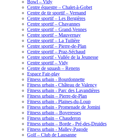
Bowl – Vidy
Centre équestre – Chalet-à-Gobet
Centre de tir sportif – Vernand
Centre sportif – Les Bergières
Centre sportif – Chavannes
Centre sportif – Grand-Vennes
Centre sportif – Mauvernay
Centre sportif – La Tuilière
Centre sportif – Pierre-de-Plan
Centre sportif – Praz-Séchaud
Centre sportif - Vallée de la Jeunesse
Centre sportif – Vidy
Centre de squash – Renens
Espace Fair-play
Fitness urbain - Bourdonnette
Fitness urbain - Château de Valency
Fitness urbain - Parc des Lavandières
Fitness urbain – Pierre-de-Plan
Fitness urbain - Plaines-du-Loup
Fitness urbain - Promenade de Jomini
Fitness urbain – Boveresses
Fitness urbain – Chauderon
Fitness urbain – Borde - Pré-des-Druides
Fitness urbain - Malley-Pagode
Golf – Club de Lausanne