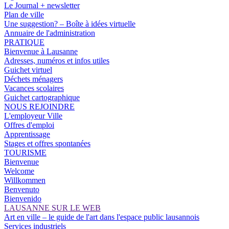
Le Journal + newsletter
Plan de ville
Une suggestion? – Boîte à idées virtuelle
Annuaire de l'administration
PRATIQUE
Bienvenue à Lausanne
Adresses, numéros et infos utiles
Guichet virtuel
Déchets ménagers
Vacances scolaires
Guichet cartographique
NOUS REJOINDRE
L'employeur Ville
Offres d'emploi
Apprentissage
Stages et offres spontanées
TOURISME
Bienvenue
Welcome
Willkommen
Benvenuto
Bienvenido
LAUSANNE SUR LE WEB
Art en ville – le guide de l'art dans l'espace public lausannois
Services industriels