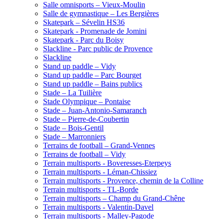
Salle omnisports – Vieux-Moulin
Salle de gymnastique – Les Bergières
Skatepark – Sévelin HS36
Skatepark - Promenade de Jomini
Skatepark - Parc du Boisy
Slackline - Parc public de Provence
Slackline
Stand up paddle – Vidy
Stand up paddle – Parc Bourget
Stand up paddle – Bains publics
Stade – La Tuilière
Stade Olympique – Pontaise
Stade – Juan-Antonio-Samaranch
Stade – Pierre-de-Coubertin
Stade – Bois-Gentil
Stade – Marronniers
Terrains de football – Grand-Vennes
Terrains de football – Vidy
Terrain multisports - Boveresses-Eterpeys
Terrain multisports - Léman-Chissiez
Terrain multisports - Provence, chemin de la Colline
Terrain multisports - TL-Borde
Terrain multisports – Champ du Grand-Chêne
Terrain multisports - Valentin-Davel
Terrain multisports - Malley-Pagode