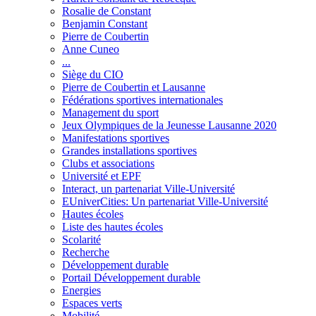
Rosalie de Constant
Benjamin Constant
Pierre de Coubertin
Anne Cuneo
...
Siège du CIO
Pierre de Coubertin et Lausanne
Fédérations sportives internationales
Management du sport
Jeux Olympiques de la Jeunesse Lausanne 2020
Manifestations sportives
Grandes installations sportives
Clubs et associations
Université et EPF
Interact, un partenariat Ville-Université
EUniverCities: Un partenariat Ville-Université
Hautes écoles
Liste des hautes écoles
Scolarité
Recherche
Développement durable
Portail Développement durable
Energies
Espaces verts
Mobilité