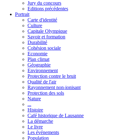
Jury du concours
Editions précédentes
Portrait
Carte d'identité
Culture
Capitale Olympique
Savoir et formation
Durabilité
Cohésion sociale
Economie
Plan climat
Géographie
Environnement
Protection contre le bruit
Qualité de l'air
Rayonnement non-ionisant
Protection des sols
Nature
...
Histoire
Café historique de Lausanne
La démarche
Le livre
Les événements
Population