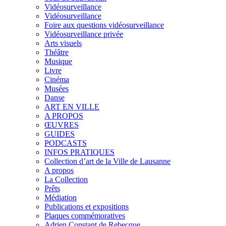
Vidéosurveillance
Vidéosurveillance
Foire aux questions vidéosurveillance
Vidéosurveillance privée
Arts visuels
Théâtre
Musique
Livre
Cinéma
Musées
Danse
ART EN VILLE
A PROPOS
ŒUVRES
GUIDES
PODCASTS
INFOS PRATIQUES
Collection d’art de la Ville de Lausanne
A propos
La Collection
Prêts
Médiation
Publications et expositions
Plaques commémoratives
Adrien Constant de Rebecque