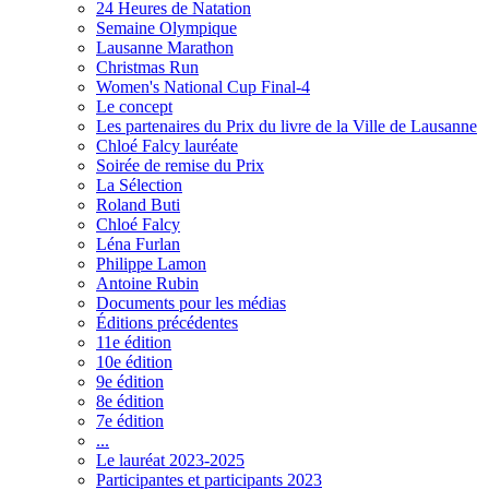
24 Heures de Natation
Semaine Olympique
Lausanne Marathon
Christmas Run
Women's National Cup Final-4
Le concept
Les partenaires du Prix du livre de la Ville de Lausanne
Chloé Falcy lauréate
Soirée de remise du Prix
La Sélection
Roland Buti
Chloé Falcy
Léna Furlan
Philippe Lamon
Antoine Rubin
Documents pour les médias
Éditions précédentes
11e édition
10e édition
9e édition
8e édition
7e édition
...
Le lauréat 2023-2025
Participantes et participants 2023