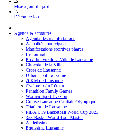
Mise à jour du profil
Déconnexion
Agenda & actualités
Agenda des manifestations
Actualités municipales
Manifestations sportives phares
Le Journal
Prix du livre de la Ville de Lausanne
Chocolat de la Ville
Cross de Lausanne
Urban Trail Lausanne
20KM de Lausanne
Cyclotour du Léman
Panathlon Family Games
Women Sport Evasion
Course Lausanne Capitale Olympique
Triathlon de Lausanne
FIBA U19 Basketball World Cup 2025
3x3 Basket World Tour Master
Athletissima
Equissima Lausanne