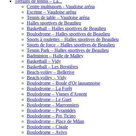
Terrains de tennis – La...
Centre multisports - Vaudoise aréna
Escrime – Vaudoise aréna
Tennis de table – Vaudoise aréna
Halles sportives de Beaulieu
Basketball – Halles sportives de Beaulieu
Boulodrome – Halles sportives de Beaulieu
Sports à roulettes – Halles sportives de Beaulieu
Sports de force – Halles sportives de Beaulieu
Tennis Park – Halles sportives de Beaulieu
Badminton – Halle de Malley
Basketball – Vidy
Basketball – Les Bergières
Beach-volley – Bellerive
Beach-volley – Vidy
Boulodrome – Boule d'Or lausannoise
Boulodrome – La Forêt
Boulodrome – Vignes d'Argent
Boulodrome – Le Guet
Boulodrome – Marronniers
Boulodrome – Pyramides
Boulodrome – Pro Ticino
Boulodrome – Place de Milan
Boulodrome – Cigale
Boulodrome – Avivo