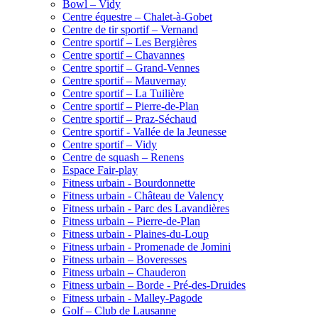
Bowl – Vidy
Centre équestre – Chalet-à-Gobet
Centre de tir sportif – Vernand
Centre sportif – Les Bergières
Centre sportif – Chavannes
Centre sportif – Grand-Vennes
Centre sportif – Mauvernay
Centre sportif – La Tuilière
Centre sportif – Pierre-de-Plan
Centre sportif – Praz-Séchaud
Centre sportif - Vallée de la Jeunesse
Centre sportif – Vidy
Centre de squash – Renens
Espace Fair-play
Fitness urbain - Bourdonnette
Fitness urbain - Château de Valency
Fitness urbain - Parc des Lavandières
Fitness urbain – Pierre-de-Plan
Fitness urbain - Plaines-du-Loup
Fitness urbain - Promenade de Jomini
Fitness urbain – Boveresses
Fitness urbain – Chauderon
Fitness urbain – Borde - Pré-des-Druides
Fitness urbain - Malley-Pagode
Golf – Club de Lausanne