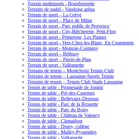
Terrain multisports - Bourdonnette
Terrains de padel - Vaudoise aréna
Terrain de sport – La Grève
Terrain de sport – Place de Milan
Terrain de sport - Parc public de Provence
Terrain de sport - City-Blécherette, Petit-Flon
Terrain de sport - Primerose, Les Plaines
Terrain de sport - Vers-Chez-les-Blanc, En Coumenets
Terrain de sport - Montoie-Contigny
Terrain de sport – Béthusy
Terrain de sport – Pierre-de-Plan
Terrain de sport - Vallonnette
Terrains de tennis – Montchoisi Tennis Club
Terrains de tennis – Lausanne-Sports Tennis
Terrains de tennis – Tennis Club Stade Lausanne
Tennis de table - Promenade de Jomini
Tennis de table - Pré-des-Casernes
Tennis de table - Bellevaux-Dessous
Tennis de table - Parc de la Brouette
Tennis de table - Parc du Boisy
Tennis de table - Château de Valency
Tennis de table - Clamadour
Tennis de table - Druey, collège
Tennis de table - Malley-Pyramides
Tennis de table - Vallonnette