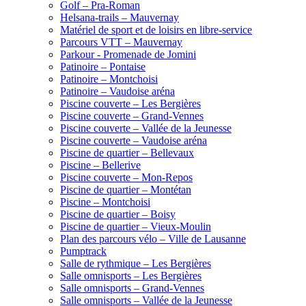
Golf – Pra-Roman
Helsana-trails – Mauvernay
Matériel de sport et de loisirs en libre-service
Parcours VTT – Mauvernay
Parkour - Promenade de Jomini
Patinoire – Pontaise
Patinoire – Montchoisi
Patinoire – Vaudoise aréna
Piscine couverte – Les Bergières
Piscine couverte – Grand-Vennes
Piscine couverte – Vallée de la Jeunesse
Piscine couverte – Vaudoise aréna
Piscine de quartier – Bellevaux
Piscine – Bellerive
Piscine couverte – Mon-Repos
Piscine de quartier – Montétan
Piscine – Montchoisi
Piscine de quartier – Boisy
Piscine de quartier – Vieux-Moulin
Plan des parcours vélo – Ville de Lausanne
Pumptrack
Salle de rythmique – Les Bergières
Salle omnisports – Les Bergières
Salle omnisports – Grand-Vennes
Salle omnisports – Vallée de la Jeunesse