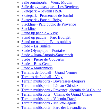
Salle omnisports – Vieux-Moulin
Salle de gymnastique – Les Bergières
Skatepark – Sévelin HS36
Skatepark - Promenade de Jomini
Skatepark - Parc du Boisy
Slackline - Parc public de Provence
Slackline
Stand up paddle – Vidy
Stand up paddle – Parc Bourget
Stand up paddle – Bains publics
Stade – La Tuilière
Stade Olympique – Pontaise
Stade – Juan-Antonio-Samaranch
Stade – Pierre-de-Coubertin
Stade – Bois-Gentil
Stade – Marronniers
Terrains de football – Grand-Vennes
Terrains de football – Vidy
Terrain multisports - Boveresses-Eterpeys
Terrain multisports - Léman-Chissiez
Terrain multisports - Provence, chemin de la Colline
Terrain multisports – Champ du Grand-Chêne
Terrain multisports - Valentin-Davel
Terrain multisports - Malley-Pagode
Terrain multisports - Parc des Lavandières