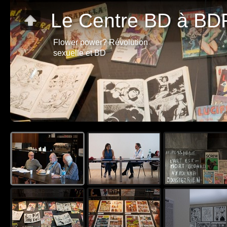
Le Centre BD à BDF
Flower power? Révolution
sexuelle et BD