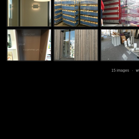
15 images ·
w