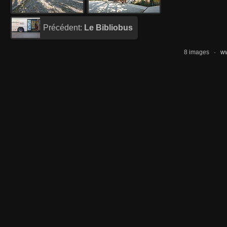
Précédent:
Le Bibliobus
8 images ·
ww