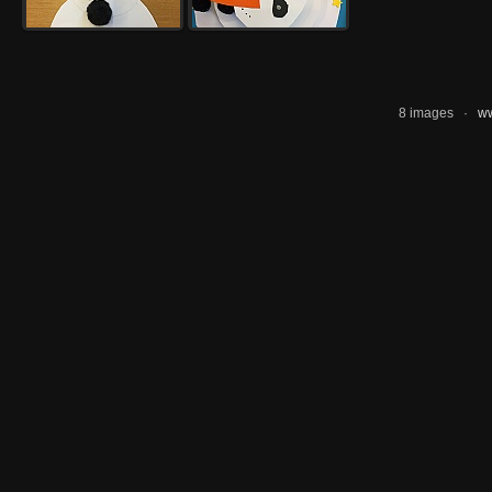
8 images ·
ww