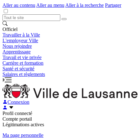
Aller au contenu
Aller au menu
Aller à la recherche
Partager
Officiel
Travailler à la Ville
L'employeur Ville
Nous rejoindre
Apprentissage
Travail et vie privée
Carrière et formation
Santé et sécurité
Salaires et règlements
Connexion
Profil connecté
Compte portail
Légitimations actives
Ma page personnelle