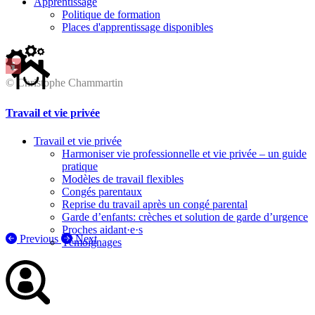
Apprentissage
Politique de formation
Places d'apprentissage disponibles
© Christophe Chammartin
Travail et vie privée
Travail et vie privée
Harmoniser vie professionnelle et vie privée – un guide
pratique
Modèles de travail flexibles
Congés parentaux
Reprise du travail après un congé parental
Garde d’enfants: crèches et solution de garde d’urgence
Proches aidant·e·s
Previous
Next
Témoignages