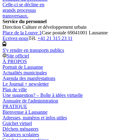
Celle-ci se décline en
grands processus
transversaux.
Service du personnel
Direction Culture et développement urbain
Place de la Louve 1
Case postale 6904
1001 Lausanne
Ecrivez-nous
Tél.
+41 21 315 23 11
S'y rendre en transports publics
Site officiel
À PROPOS
Portrait de Lausanne
Actualités municipales
Agenda des manifestations
Le Journal + newsletter
Plan de ville
Une suggestion? – Boîte à idées virtuelle
Annuaire de l'administration
PRATIQUE
Bienvenue à Lausanne
Adresses, numéros et infos utiles
Guichet virtuel
Déchets ménagers
Vacances scolaires