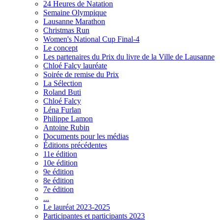
24 Heures de Natation
Semaine Olympique
Lausanne Marathon
Christmas Run
Women's National Cup Final-4
Le concept
Les partenaires du Prix du livre de la Ville de Lausanne
Chloé Falcy lauréate
Soirée de remise du Prix
La Sélection
Roland Buti
Chloé Falcy
Léna Furlan
Philippe Lamon
Antoine Rubin
Documents pour les médias
Éditions précédentes
11e édition
10e édition
9e édition
8e édition
7e édition
...
Le lauréat 2023-2025
Participantes et participants 2023