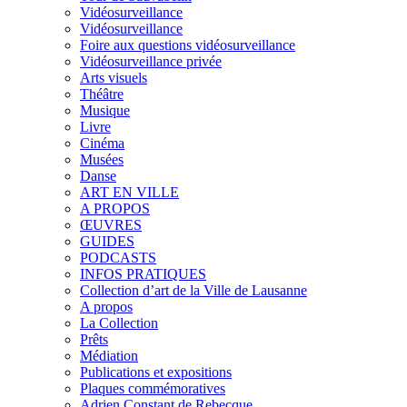
Vidéosurveillance
Vidéosurveillance
Foire aux questions vidéosurveillance
Vidéosurveillance privée
Arts visuels
Théâtre
Musique
Livre
Cinéma
Musées
Danse
ART EN VILLE
A PROPOS
ŒUVRES
GUIDES
PODCASTS
INFOS PRATIQUES
Collection d’art de la Ville de Lausanne
A propos
La Collection
Prêts
Médiation
Publications et expositions
Plaques commémoratives
Adrien Constant de Rebecque