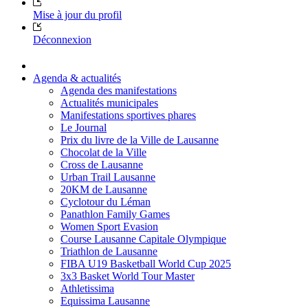
Mise à jour du profil
Déconnexion
Agenda & actualités
Agenda des manifestations
Actualités municipales
Manifestations sportives phares
Le Journal
Prix du livre de la Ville de Lausanne
Chocolat de la Ville
Cross de Lausanne
Urban Trail Lausanne
20KM de Lausanne
Cyclotour du Léman
Panathlon Family Games
Women Sport Evasion
Course Lausanne Capitale Olympique
Triathlon de Lausanne
FIBA U19 Basketball World Cup 2025
3x3 Basket World Tour Master
Athletissima
Equissima Lausanne