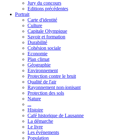
Jury du concours
Editions précédentes
Portrait
Carte d'identité
Culture
Capitale Olympique
Savoir et formation
Durabilité
Cohésion sociale
Economie
Plan climat
Géographie
Environnement
Protection contre le bruit
Qualité de l'air
Rayonnement non-ionisant
Protection des sols
Nature
...
Histoire
Café historique de Lausanne
La démarche
Le livre
Les événements
Population