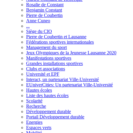
Rosalie de Constant
Benjamin Constant
Pierre de Coubertin
Anne Cuneo
...
Siège du CIO
Pierre de Coubertin et Lausanne
Fédérations sportives internationales
Management du sport
Jeux Olympiques de la Jeunesse Lausanne 2020
Manifestations sportives
Grandes installations sportives
Clubs et associations
Université et EPF
Interact, un partenariat Ville-Université
EUniverCities: Un partenariat Ville-Université
Hautes écoles
Liste des hautes écoles
Scolarité
Recherche
Développement durable
Portail Développement durable
Energies
Espaces verts
Mobilité