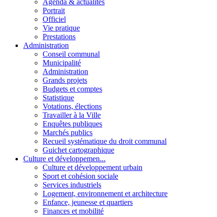
Agenda & actualités
Portrait
Officiel
Vie pratique
Prestations
Administration
Conseil communal
Municipalité
Administration
Grands projets
Budgets et comptes
Statistique
Votations, élections
Travailler à la Ville
Enquêtes publiques
Marchés publics
Recueil systématique du droit communal
Guichet cartographique
Culture et développemen...
Culture et développement urbain
Sport et cohésion sociale
Services industriels
Logement, environnement et architecture
Enfance, jeunesse et quartiers
Finances et mobilité