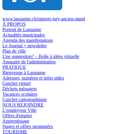
www.lausanne.ch
/rapport-jury-ancien-stand
À PROPOS
Portrait de Lausanne
Actualités municipales
Agenda des manifestations
Le Journal + newsletter
Plan de ville
Une suggestion? – Boîte à idées virtuelle
Annuaire de l'administration
PRATIQUE
Bienvenue à Lausanne
Adresses, numéros et infos utiles
Guichet virtuel
Déchets ménagers
Vacances scolaires
Guichet cartographique
NOUS REJOINDRE
L'employeur Ville
Offres d'emploi
Apprentissage
Stages et offres spontanées
TOURISME