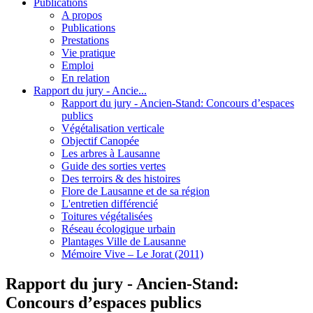
Publications
A propos
Publications
Prestations
Vie pratique
Emploi
En relation
Rapport du jury - Ancie...
Rapport du jury - Ancien-Stand: Concours d’espaces
publics
Végétalisation verticale
Objectif Canopée
Les arbres à Lausanne
Guide des sorties vertes
Des terroirs & des histoires
Flore de Lausanne et de sa région
L'entretien différencié
Toitures végétalisées
Réseau écologique urbain
Plantages Ville de Lausanne
Mémoire Vive – Le Jorat (2011)
Rapport du jury - Ancien-Stand:
Concours d’espaces publics