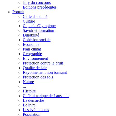
Jury du concours
Editions précédentes
Portrait
Carte d'identité
Culture
Capitale Olympique
Savoir et formation
Durabilité
Cohésion sociale
Economie
Plan climat
Géographie
Environnement
Protection contre le bruit
Qualité de l'air
Rayonnement non-ionisant
Protection des sols
Nature
...
Histoire
Café historique de Lausanne
La démarche
Le livre
Les événements
Population