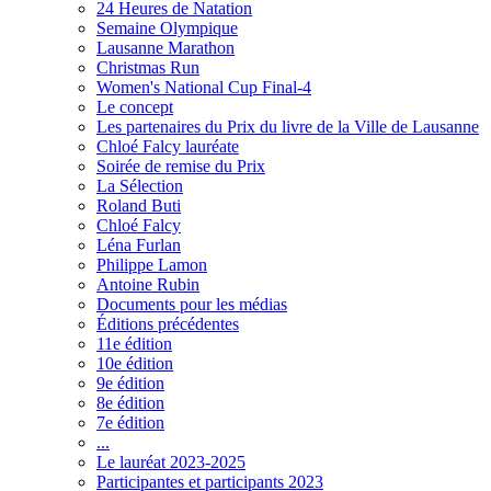
24 Heures de Natation
Semaine Olympique
Lausanne Marathon
Christmas Run
Women's National Cup Final-4
Le concept
Les partenaires du Prix du livre de la Ville de Lausanne
Chloé Falcy lauréate
Soirée de remise du Prix
La Sélection
Roland Buti
Chloé Falcy
Léna Furlan
Philippe Lamon
Antoine Rubin
Documents pour les médias
Éditions précédentes
11e édition
10e édition
9e édition
8e édition
7e édition
...
Le lauréat 2023-2025
Participantes et participants 2023