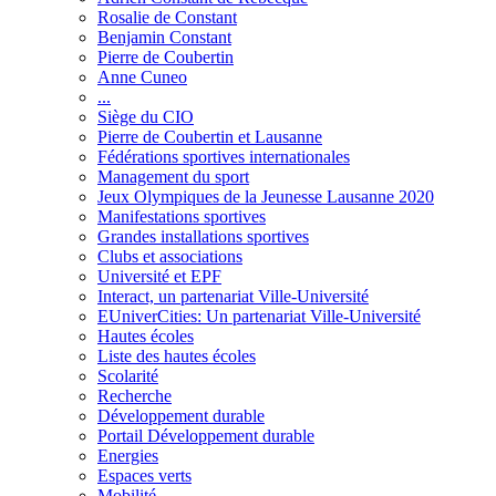
Rosalie de Constant
Benjamin Constant
Pierre de Coubertin
Anne Cuneo
...
Siège du CIO
Pierre de Coubertin et Lausanne
Fédérations sportives internationales
Management du sport
Jeux Olympiques de la Jeunesse Lausanne 2020
Manifestations sportives
Grandes installations sportives
Clubs et associations
Université et EPF
Interact, un partenariat Ville-Université
EUniverCities: Un partenariat Ville-Université
Hautes écoles
Liste des hautes écoles
Scolarité
Recherche
Développement durable
Portail Développement durable
Energies
Espaces verts
Mobilité