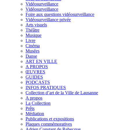
Vidéosurveillance
Vidéosurveillance
Foire aux questions vidéosurveillance
Vidéosurveillance privée
Arts visuels
Théâtre
Musique
Livre
Cinéma
Musées
Danse
ART EN VILLE
A PROPOS
ŒUVRES
GUIDES
PODCASTS
INFOS PRATIQUES
Collection d’art de la Ville de Lausanne
A propos
La Collection
Prêts
Médiation
Publications et expositions
Plaques commémoratives
Adrien Constant de Rebecque