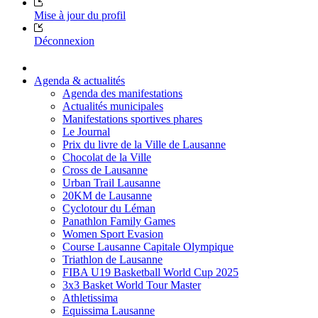
Mise à jour du profil
Déconnexion
Agenda & actualités
Agenda des manifestations
Actualités municipales
Manifestations sportives phares
Le Journal
Prix du livre de la Ville de Lausanne
Chocolat de la Ville
Cross de Lausanne
Urban Trail Lausanne
20KM de Lausanne
Cyclotour du Léman
Panathlon Family Games
Women Sport Evasion
Course Lausanne Capitale Olympique
Triathlon de Lausanne
FIBA U19 Basketball World Cup 2025
3x3 Basket World Tour Master
Athletissima
Equissima Lausanne