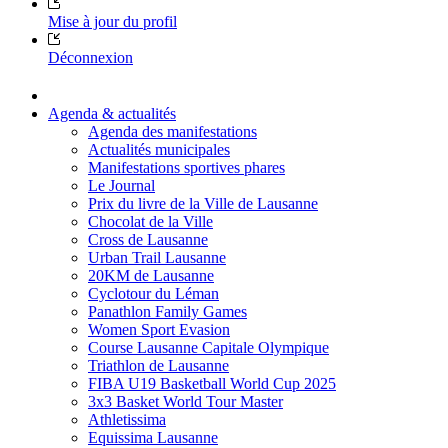
Mise à jour du profil
Déconnexion
Agenda & actualités
Agenda des manifestations
Actualités municipales
Manifestations sportives phares
Le Journal
Prix du livre de la Ville de Lausanne
Chocolat de la Ville
Cross de Lausanne
Urban Trail Lausanne
20KM de Lausanne
Cyclotour du Léman
Panathlon Family Games
Women Sport Evasion
Course Lausanne Capitale Olympique
Triathlon de Lausanne
FIBA U19 Basketball World Cup 2025
3x3 Basket World Tour Master
Athletissima
Equissima Lausanne