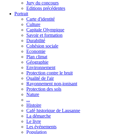
Jury du concours
Editions précédentes
Portrait
Carte d'identité
Culture
Capitale Olympique
Savoir et formation
Durabilité
Cohésion sociale
Economie
Plan climat
Géographie
Environnement
Protection contre le bruit
Qualité de l'air
Rayonnement non-ionisant
Protection des sols
Nature
...
Histoire
Café historique de Lausanne
La démarche
Le livre
Les événements
Population