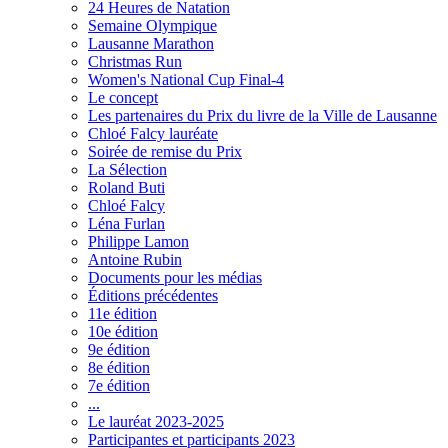
24 Heures de Natation
Semaine Olympique
Lausanne Marathon
Christmas Run
Women's National Cup Final-4
Le concept
Les partenaires du Prix du livre de la Ville de Lausanne
Chloé Falcy lauréate
Soirée de remise du Prix
La Sélection
Roland Buti
Chloé Falcy
Léna Furlan
Philippe Lamon
Antoine Rubin
Documents pour les médias
Éditions précédentes
11e édition
10e édition
9e édition
8e édition
7e édition
...
Le lauréat 2023-2025
Participantes et participants 2023