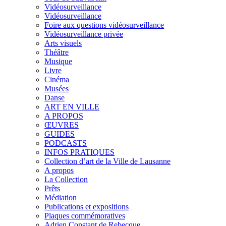
Vidéosurveillance
Vidéosurveillance
Foire aux questions vidéosurveillance
Vidéosurveillance privée
Arts visuels
Théâtre
Musique
Livre
Cinéma
Musées
Danse
ART EN VILLE
A PROPOS
ŒUVRES
GUIDES
PODCASTS
INFOS PRATIQUES
Collection d’art de la Ville de Lausanne
A propos
La Collection
Prêts
Médiation
Publications et expositions
Plaques commémoratives
Adrien Constant de Rebecque