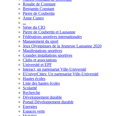
Rosalie de Constant
Benjamin Constant
Pierre de Coubertin
Anne Cuneo
...
Siège du CIO
Pierre de Coubertin et Lausanne
Fédérations sportives internationales
Management du sport
Jeux Olympiques de la Jeunesse Lausanne 2020
Manifestations sportives
Grandes installations sportives
Clubs et associations
Université et EPF
Interact, un partenariat Ville-Université
EUniverCities: Un partenariat Ville-Université
Hautes écoles
Liste des hautes écoles
Scolarité
Recherche
Développement durable
Portail Développement durable
Energies
Espaces verts
Mobilité