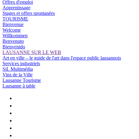
Offres d'emploi
Apprentissage
Stages et offres spontanées
TOURISME
Bienvenue
Welcome
Willkommen
Benvenuto
Bienvenido
LAUSANNE SUR LE WEB
Art en ville – le guide de l'art dans l'espace public lausannois
Services industriels
SiL Multimédia
Vins de la Ville
Lausanne Tourisme
Lausanne à table