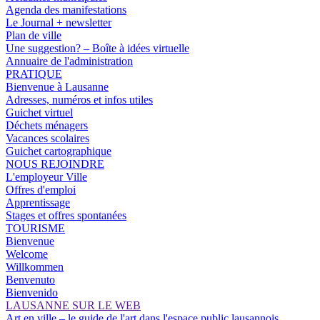
Agenda des manifestations
Le Journal + newsletter
Plan de ville
Une suggestion? – Boîte à idées virtuelle
Annuaire de l'administration
PRATIQUE
Bienvenue à Lausanne
Adresses, numéros et infos utiles
Guichet virtuel
Déchets ménagers
Vacances scolaires
Guichet cartographique
NOUS REJOINDRE
L'employeur Ville
Offres d'emploi
Apprentissage
Stages et offres spontanées
TOURISME
Bienvenue
Welcome
Willkommen
Benvenuto
Bienvenido
LAUSANNE SUR LE WEB
Art en ville – le guide de l'art dans l'espace public lausannois