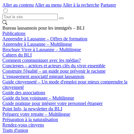
Aller au contenu
Aller au menu
Aller à la recherche
Partager
Bureau lausannois pour les immigrés – BLI
Publications
Apprendre à Lausanne – Offres de formation
Apprendre à Lausanne – Multilingue
Brochure Vivre à Lausanne – Multilingue
Cahiers du BLI
Comment communiquer avec les médias?
Concierges – actrices et acteurs clés du vivre ensemble
Construire l'égalité – un guide pour prévenir le racisme
L’engagement associatif migrant lausannois
Guide citoyenneté – Un mode d'emploi pour mieux comprendre la
citoyenneté
Guide des associations
Guide du bon voisinage – Multilingue
Guide pratique pour intégrer votre personnel étranger
Point Info, la newsletter du BLI
Préparez votre retraite – Multilingue
Préparation à la naturalisation
Rendez-vous citoyens
Traits d'union