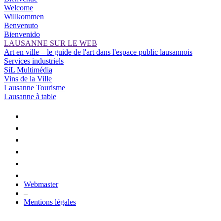
Welcome
Willkommen
Benvenuto
Bienvenido
LAUSANNE SUR LE WEB
Art en ville – le guide de l'art dans l'espace public lausannois
Services industriels
SiL Multimédia
Vins de la Ville
Lausanne Tourisme
Lausanne à table
Webmaster
–
Mentions légales