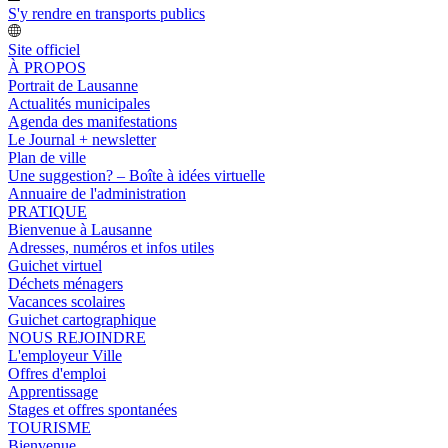
S'y rendre en transports publics
Site officiel
À PROPOS
Portrait de Lausanne
Actualités municipales
Agenda des manifestations
Le Journal + newsletter
Plan de ville
Une suggestion? – Boîte à idées virtuelle
Annuaire de l'administration
PRATIQUE
Bienvenue à Lausanne
Adresses, numéros et infos utiles
Guichet virtuel
Déchets ménagers
Vacances scolaires
Guichet cartographique
NOUS REJOINDRE
L'employeur Ville
Offres d'emploi
Apprentissage
Stages et offres spontanées
TOURISME
Bienvenue