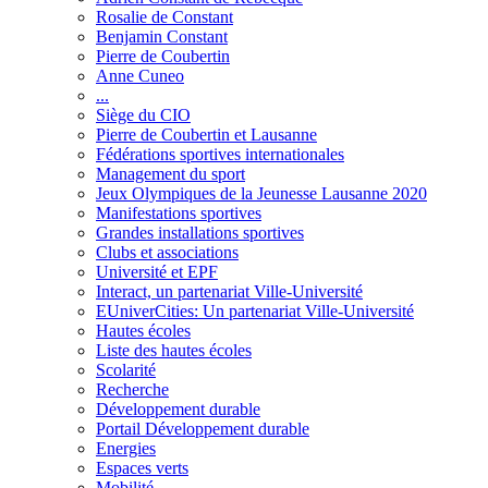
Rosalie de Constant
Benjamin Constant
Pierre de Coubertin
Anne Cuneo
...
Siège du CIO
Pierre de Coubertin et Lausanne
Fédérations sportives internationales
Management du sport
Jeux Olympiques de la Jeunesse Lausanne 2020
Manifestations sportives
Grandes installations sportives
Clubs et associations
Université et EPF
Interact, un partenariat Ville-Université
EUniverCities: Un partenariat Ville-Université
Hautes écoles
Liste des hautes écoles
Scolarité
Recherche
Développement durable
Portail Développement durable
Energies
Espaces verts
Mobilité