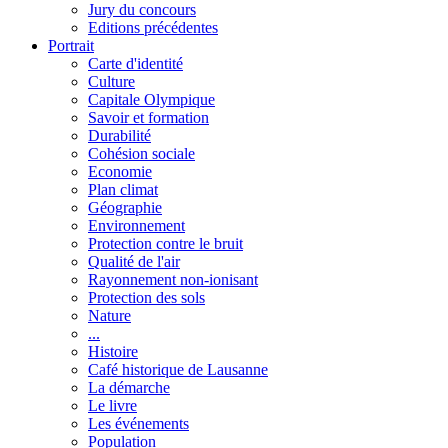
Jury du concours
Editions précédentes
Portrait
Carte d'identité
Culture
Capitale Olympique
Savoir et formation
Durabilité
Cohésion sociale
Economie
Plan climat
Géographie
Environnement
Protection contre le bruit
Qualité de l'air
Rayonnement non-ionisant
Protection des sols
Nature
...
Histoire
Café historique de Lausanne
La démarche
Le livre
Les événements
Population