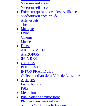
Vidéosurveillance
Vidéosurveillance
Foire aux questions vidéosurveillance
Vidéosurveillance privée
Arts visuels
Théâtre
Musique
Livre
Cinéma
Musées
Danse
ART EN VILLE
A PROPOS
ŒUVRES
GUIDES
PODCASTS
INFOS PRATIQUES
Collection d’art de la Ville de Lausanne
A propos
La Collection
Prêts
Médiation
Publications et expositions
Plaques commémoratives
Adrien Constant de Rebecque