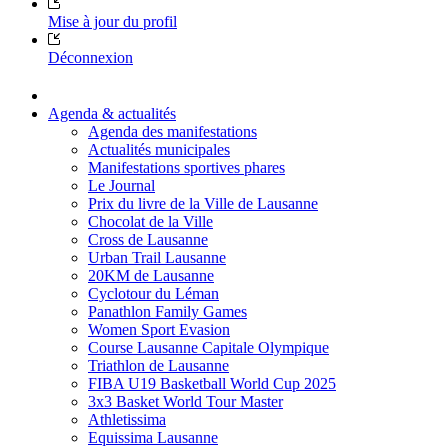
Mise à jour du profil
Déconnexion
Agenda & actualités
Agenda des manifestations
Actualités municipales
Manifestations sportives phares
Le Journal
Prix du livre de la Ville de Lausanne
Chocolat de la Ville
Cross de Lausanne
Urban Trail Lausanne
20KM de Lausanne
Cyclotour du Léman
Panathlon Family Games
Women Sport Evasion
Course Lausanne Capitale Olympique
Triathlon de Lausanne
FIBA U19 Basketball World Cup 2025
3x3 Basket World Tour Master
Athletissima
Equissima Lausanne