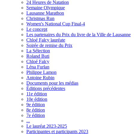
24 Heures de Natation
Semaine Olympique
Lausanne Marathon
Christmas Run
Women's National Cup Final-4
Le concept
Les partenaires du Prix du livre de la Ville de Lausanne
Chloé Falcy lauréate
Soirée de remise du Prix
La Sélection
Roland Buti
Chloé Falcy
Léna Furlan
Philippe Lamon
Antoine Rubin
Documents pour les médias
Éditions précédentes
11e édition
10e édition
9e édition
8e édition
7e édition
...
Le lauréat 2023-2025
Participantes et participants 2023