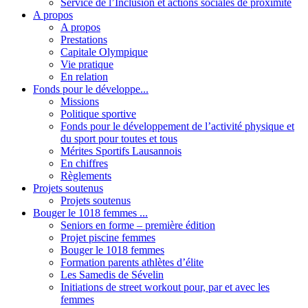
Service de l’Inclusion et actions sociales de proximité
A propos
A propos
Prestations
Capitale Olympique
Vie pratique
En relation
Fonds pour le développe...
Missions
Politique sportive
Fonds pour le développement de l’activité physique et
du sport pour toutes et tous
Mérites Sportifs Lausannois
En chiffres
Règlements
Projets soutenus
Projets soutenus
Bouger le 1018 femmes ...
Seniors en forme – première édition
Projet piscine femmes
Bouger le 1018 femmes
Formation parents athlètes d’élite
Les Samedis de Sévelin
Initiations de street workout pour, par et avec les
femmes