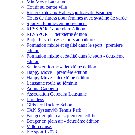
MiniMove Lausanne
Courir au centre-ville
Roller skate aux Halles sportives de Beaulieu
Cours de fitness pour femmes avec système de garde
Sport·e: femmes en mouvement
RESSPORT - première édition
RESSPORT - deuxième édition
Projet Pas à Pas+ - Cours aquatiques
Formation mixité et égalité dans le sport - première
édition
Formation mixité et égalité dans le sport - deuxième
édition
Seniors en forme – deuxième édition
Happy Move – première édition
Happy Move – deuxième édition
Lausanne roule au féminin
Aduna Capoeira
Association Capoeira Lausanne
Limitless
Girls Ice Hockey School
TAN System4® Tennis Park
Bouger en plein air - première édition
Bouger en plein air - deuxième édition
Vallon danse!
Eté sportif 2023