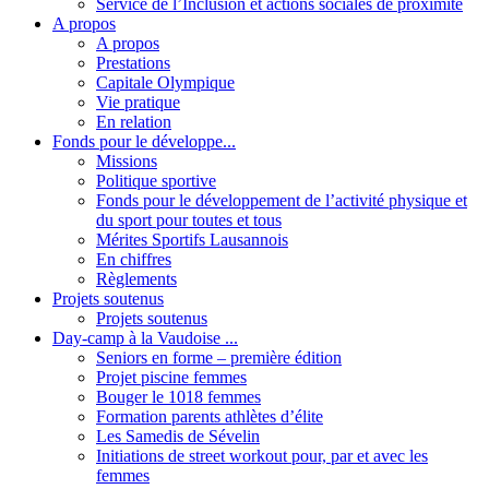
Service de l’Inclusion et actions sociales de proximité
A propos
A propos
Prestations
Capitale Olympique
Vie pratique
En relation
Fonds pour le développe...
Missions
Politique sportive
Fonds pour le développement de l’activité physique et
du sport pour toutes et tous
Mérites Sportifs Lausannois
En chiffres
Règlements
Projets soutenus
Projets soutenus
Day-camp à la Vaudoise ...
Seniors en forme – première édition
Projet piscine femmes
Bouger le 1018 femmes
Formation parents athlètes d’élite
Les Samedis de Sévelin
Initiations de street workout pour, par et avec les
femmes