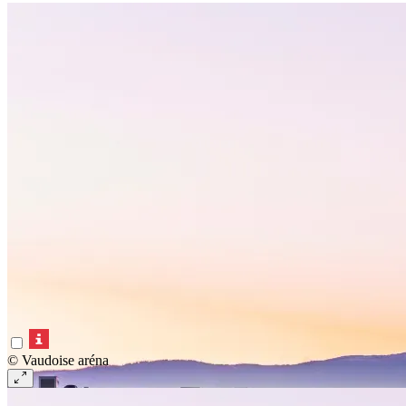
© Vaudoise aréna