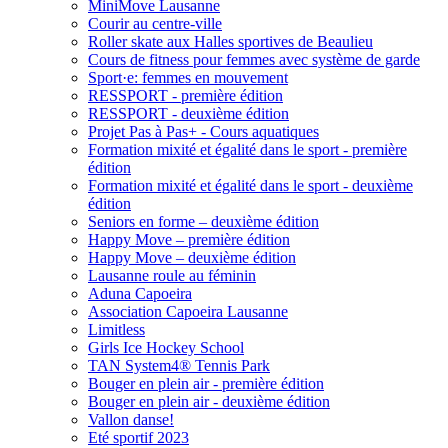
MiniMove Lausanne
Courir au centre-ville
Roller skate aux Halles sportives de Beaulieu
Cours de fitness pour femmes avec système de garde
Sport·e: femmes en mouvement
RESSPORT - première édition
RESSPORT - deuxième édition
Projet Pas à Pas+ - Cours aquatiques
Formation mixité et égalité dans le sport - première
édition
Formation mixité et égalité dans le sport - deuxième
édition
Seniors en forme – deuxième édition
Happy Move – première édition
Happy Move – deuxième édition
Lausanne roule au féminin
Aduna Capoeira
Association Capoeira Lausanne
Limitless
Girls Ice Hockey School
TAN System4® Tennis Park
Bouger en plein air - première édition
Bouger en plein air - deuxième édition
Vallon danse!
Eté sportif 2023