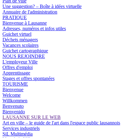
Plan de ville
Une suggestion? – Boîte à idées virtuelle
Annuaire de l'administration
PRATIQUE
Bienvenue à Lausanne
Adresses, numéros et infos utiles
Guichet virtuel
Déchets ménagers
Vacances scolaires
Guichet cartographique
NOUS REJOINDRE
L'employeur Ville
Offres d'emploi
Apprentissage
Stages et offres spontanées
TOURISME
Bienvenue
Welcome
Willkommen
Benvenuto
Bienvenido
LAUSANNE SUR LE WEB
Art en ville – le guide de l'art dans l'espace public lausannois
Services industriels
SiL Multimédia