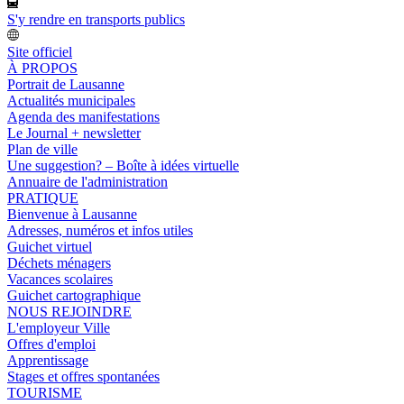
S'y rendre en transports publics
Site officiel
À PROPOS
Portrait de Lausanne
Actualités municipales
Agenda des manifestations
Le Journal + newsletter
Plan de ville
Une suggestion? – Boîte à idées virtuelle
Annuaire de l'administration
PRATIQUE
Bienvenue à Lausanne
Adresses, numéros et infos utiles
Guichet virtuel
Déchets ménagers
Vacances scolaires
Guichet cartographique
NOUS REJOINDRE
L'employeur Ville
Offres d'emploi
Apprentissage
Stages et offres spontanées
TOURISME