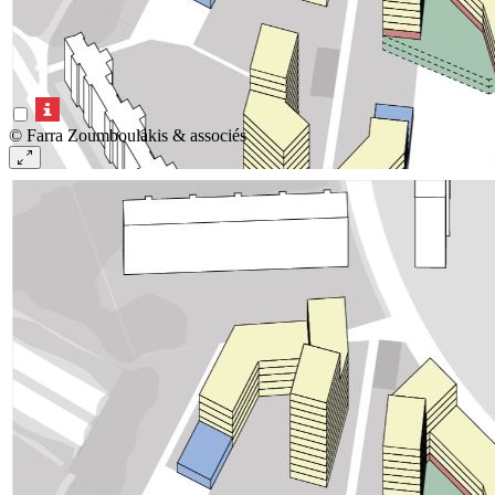
© Farra Zoumboulakis & associés