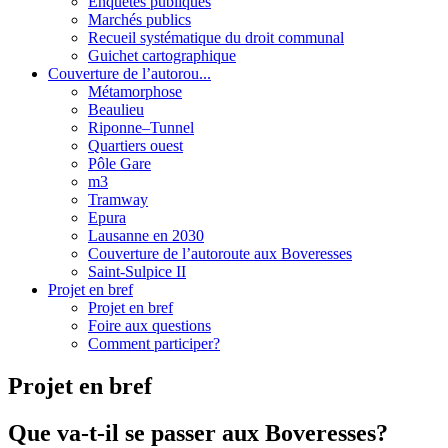
Enquêtes publiques
Marchés publics
Recueil systématique du droit communal
Guichet cartographique
Couverture de l’autorou...
Métamorphose
Beaulieu
Riponne–Tunnel
Quartiers ouest
Pôle Gare
m3
Tramway
Epura
Lausanne en 2030
Couverture de l’autoroute aux Boveresses
Saint-Sulpice II
Projet en bref
Projet en bref
Foire aux questions
Comment participer?
Projet en bref
Que va-t-il se passer aux Boveresses?