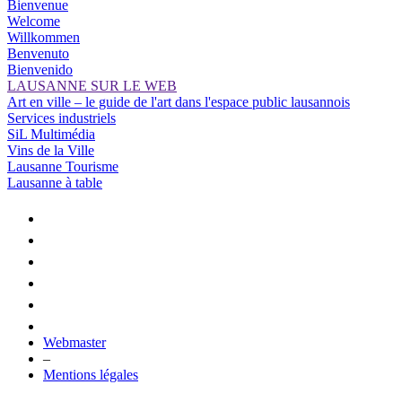
Bienvenue
Welcome
Willkommen
Benvenuto
Bienvenido
LAUSANNE SUR LE WEB
Art en ville – le guide de l'art dans l'espace public lausannois
Services industriels
SiL Multimédia
Vins de la Ville
Lausanne Tourisme
Lausanne à table
Webmaster
–
Mentions légales