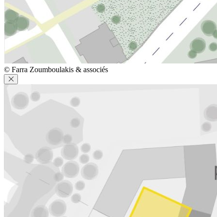
© Farra Zoumboulakis & associés