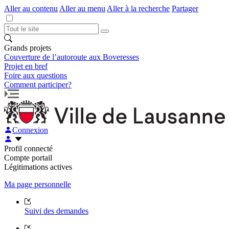
Aller au contenu
Aller au menu
Aller à la recherche
Partager
Grands projets
Couverture de l’autoroute aux Boveresses
Projet en bref
Foire aux questions
Comment participer?
Connexion
Profil connecté
Compte portail
Légitimations actives
Ma page personnelle
Suivi des demandes